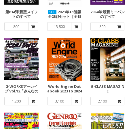
第634弾 新型スイフ
2023年 F1速報
2024年 最新ミニバン
SET
トのすべて
全23戦セット［全15
のすべて
冊］
800
13,800
800
G-WORKSアーカイ
World Engine Dat
G-CLASS MAGAZIN
ブ Vol.12「みんなの
abook 2023 to 2024
E
ケンメリ／ジャパ
ン」伝説編
1,200
3,100
2,100