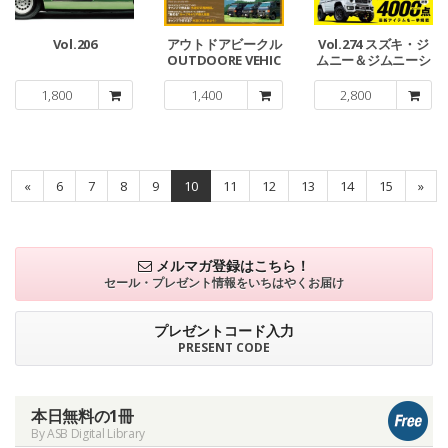
Vol.206
アウトドアビークル
Vol.274 スズキ・ジ
OUTDOORE VEHIC
ムニー＆ジムニーシ
LE Vol.5
エラ No.13
1,800
1,400
2,800
«
6
7
8
9
10
11
12
13
14
15
»
メルマガ登録はこちら！
セール・プレゼント情報を
いちはやくお届け
プレゼントコード入力
PRESENT CODE
本日無料の1冊
By ASB Digital Library