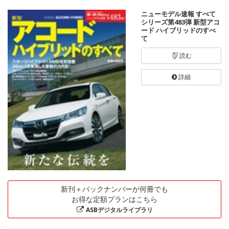
ニューモデル速報 すべて
シリーズ第483弾 新型アコ
ード ハイブリッドのすべ
て
読む
詳細
新刊＋バックナンバーが何冊でも
お得な定額プランはこちら
ASBデジタルライブラリ