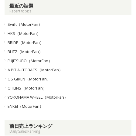
最近の話題
Recent topics
Swift（MotorFan）
HKS（MotorFan）
BRIDE（MotorFan）
BLITZ（MotorFan）
FUJITSUBO（MotorFan）
A PIT AUTOBACS（MotorFan）
OS GIKEN（MotorFan）
OHLINS（MotorFan）
YOKOHAMA WHEEL（MotorFan）
ENKEI（MotorFan）
前日売上ランキング
Daily Sales Ranking