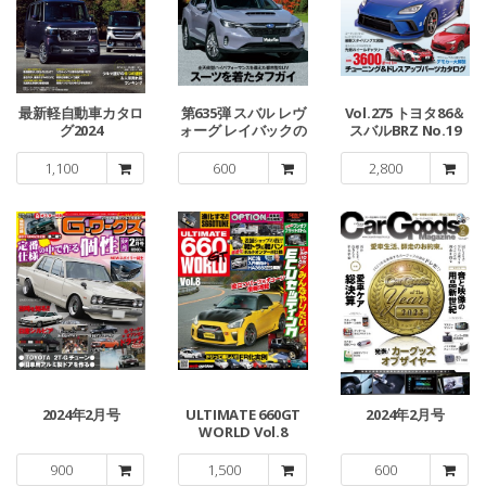
最新軽自動車カタロ
第635弾 スバル レヴ
Vol.275 トヨタ86＆
グ2024
ォーグ レイバックの
スバルBRZ No.19
すべて
1,100
600
2,800
2024年2月号
ULTIMATE 660GT
2024年2月号
WORLD Vol.8
900
1,500
600