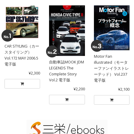
CAR STYLING（カー
スタイリング）
Motor Fan
Vol.172 MAY 2006.5
自動車誌MOOK JDM
illustrated（モータ
電子版
LEGENDS The
ーファンイラストレ
¥2,300
Complete Story
ーテッド） Vol.237
Vol.2 電子版
電子版
¥2,200
¥2,100