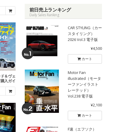
前日売上ランキング
Daily Sales Ranking
CAR STYLING（カー
スタイリング）
2026 Vol.3 電子版
¥4,500
カート
Motor Fan
ード＆ヴェ
illustrated（モータ
ア購入ガイ
ーファンイラスト
ド
レーテッド）
Vol.238 電子版
¥2,100
カート
F速（エフソク）