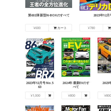
第632弾 新型N-BOXのすべて
2023年12月
¥
600
カート
¥
780
2023年12月号 No.5
2024年 最新EVのす
202
63
べて
¥
1,000
¥
800
¥
80