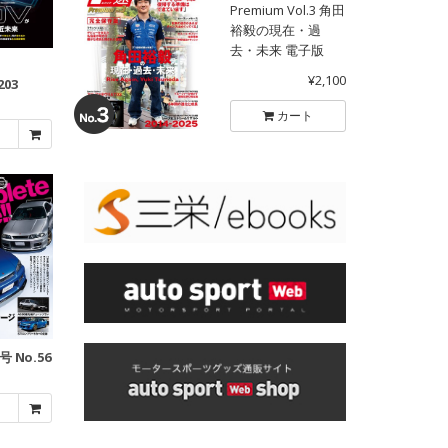
Premium Vol.3 角田
裕毅の現在・過
去・未来 電子版
¥2,100
203
カート
号 No.56