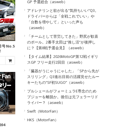
GP 予選総合（asweb）
アドレナリンと欲が出る“気持ちいい”Q3。
ドライバーからは「全戦これでいい」や
「台数を増やして」といった声も
（asweb）
「チームとして苦労してきた」野尻が歓喜
のポール。2番手太田は“推し活”が後押し
月号 No.5
に？【第8戦予選会見】（asweb）
2
【タイム結果】2026MotoGP第12戦イギリ
スGP フリー走行2回目（asweb）
「臓器がうにゃうにゃした」「SPから先が
スリリング」Q3進出目前の活躍見せたルー
キーたちの“SF初SUGO”（asweb）
プルシェールがフォーミュラE専念のため
プジョーを離脱か。後任は元フェラーリド
ライバー？（asweb）
Swift（MotorFan）
HKS（MotorFan）
204