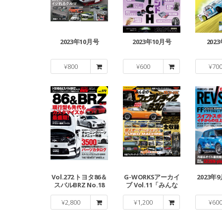
2023年10月号
2023年10月号
202
¥
800
¥
600
¥
70
Vol.272 トヨタ86＆
G-WORKSアーカイ
2023年9
スバルBRZ No.18
ブ Vol.11「みんな
のフェアレディZ S3
0」伝説編
¥
2,800
¥
1,200
¥
60