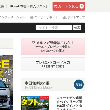
カート
を見る
登録
web本棚（購入リスト）
0
インフォメーション
ユーザーサポート
サイトマップ
検索
メルマガ登録はこちら！
セール・プレゼント情報を
いちはやくお届け
プレゼントコード入力
PRESENT CODE
本日無料の1冊
By ASB Digital Library
ニューモデル速報
すべてシリーズ第
598弾 ダイハツ タ
フトのすべて