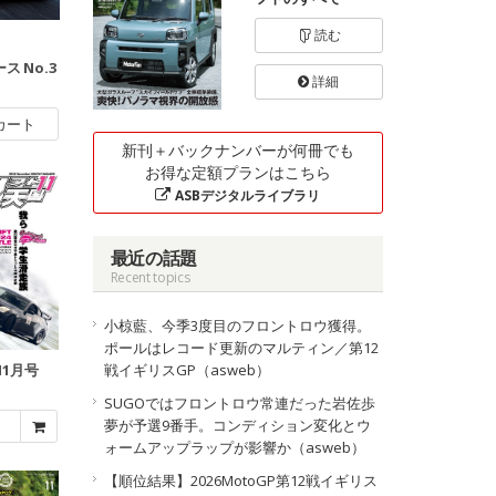
読む
ース No.3
詳細
カート
新刊＋バックナンバーが何冊でも
お得な定額プランはこちら
ASBデジタルライブラリ
最近の話題
Recent topics
小椋藍、今季3度目のフロントロウ獲得。
ポールはレコード更新のマルティン／第12
戦イギリスGP（asweb）
11月号
SUGOではフロントロウ常連だった岩佐歩
夢が予選9番手。コンディション変化とウ
ォームアップラップが影響か（asweb）
【順位結果】2026MotoGP第12戦イギリス