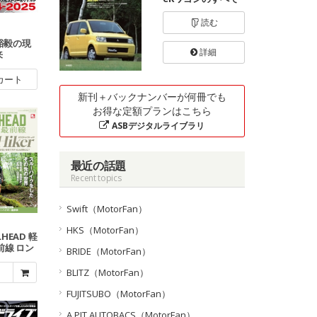
読む
角田裕毅の現
詳細
来
カート
新刊＋バックナンバーが何冊でも
お得な定額プランはこちら
ASBデジタルライブラリ
最近の話題
Recent topics
Swift（MotorFan）
HKS（MotorFan）
LHEAD 軽
前線 ロン
BRIDE（MotorFan）
Vol.8
BLITZ（MotorFan）
FUJITSUBO（MotorFan）
A PIT AUTOBACS（MotorFan）