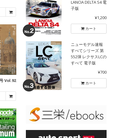
LANCIA DELTA S4 電
子版
¥1,200
カート
ニューモデル速報
すべてシリーズ 第
552弾 レクサスLCの
すべて 電子版
¥700
 Vol.92
カート