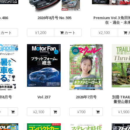
.486
2026年8月号 No.595
Premium Vol.3 
在・過去・未
カート
¥
1,200
カート
¥
2,100
6年8月号
Vol.237
2026年7月号
別冊 TRAI
量登山最
グトレイル 
0
¥
2,100
¥
700
¥
1,900