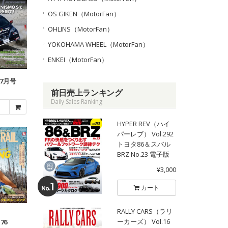
OS GIKEN（MotorFan）
OHLINS（MotorFan）
YOKOHAMA WHEEL（MotorFan）
ENKEI（MotorFan）
年7月号
前日売上ランキング
Daily Sales Ranking
HYPER REV（ハイ
パーレブ） Vol.292
トヨタ86＆スバル
BRZ No.23 電子版
¥3,000
カート
RALLY CARS（ラリ
ーカーズ） Vol.16
.76