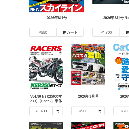
2026年8月号
2026年8月号 No
¥
880
カート
¥
1,300
Vol.80 NSR250のす
2026年8月号
202
べて［Part2］車体
編
¥
1,400
¥
900
¥
70