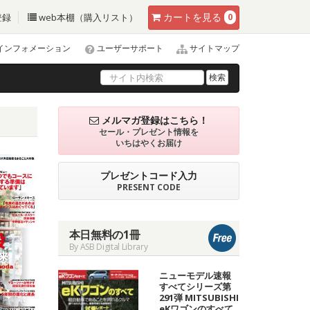
カート
を見る
登録
web本棚（購入リスト）
0
インフォメーション
ユーザーサポート
サイトマップ
検索
メルマガ登録はこちら！
セール・プレゼント情報を
いちはやくお届け
プレゼントコード入力
PRESENT CODE
本日無料の1冊
By ASB Digital Library
ニューモデル速報
すべてシリーズ第
291弾 MITSUBISHI
eKワゴンのすべて