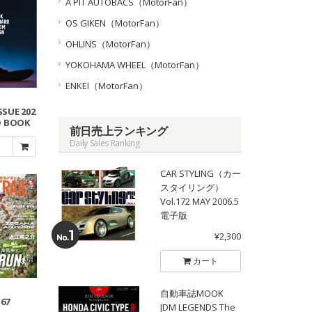
A PIT AUTOBACS（MotorFan）
OS GIKEN（MotorFan）
OHLINS（MotorFan）
YOKOHAMA WHEEL（MotorFan）
ENKEI（MotorFan）
SSUE 202
D BOOK
前日売上ランキング
Daily Sales Ranking
CAR STYLING（カー
スタイリング）
Vol.172 MAY 2006.5
電子版
¥2,300
カート
自動車誌MOOK
.67
JDM LEGENDS The