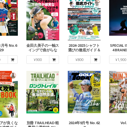
1月号 No.6
金田久美子の一軸ス
2024-2025シャフト
SPECIAL I
29
イングで曲がらな
選びの徹底ガイド＆
4 BRAN
い! 方向性が確実な
グリップ・カタログ
ショットを打とう!
0
¥
900
¥
800
¥
1,900
コアが良くな
別冊 TRAILHEAD 軽
2024年9月号 No.62
Vol