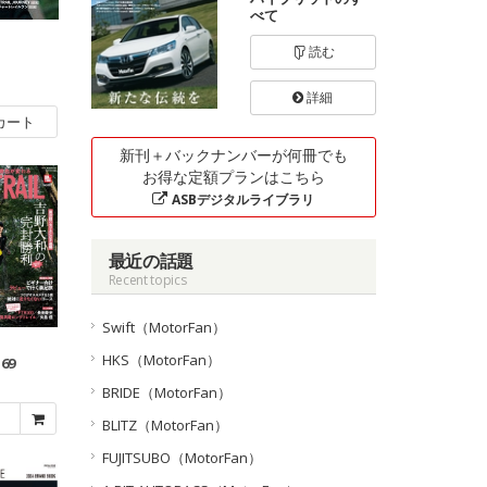
べて
読む
詳細
カート
新刊＋バックナンバーが何冊でも
お得な定額プランはこちら
ASBデジタルライブラリ
最近の話題
Recent topics
Swift（MotorFan）
HKS（MotorFan）
.69
BRIDE（MotorFan）
BLITZ（MotorFan）
FUJITSUBO（MotorFan）