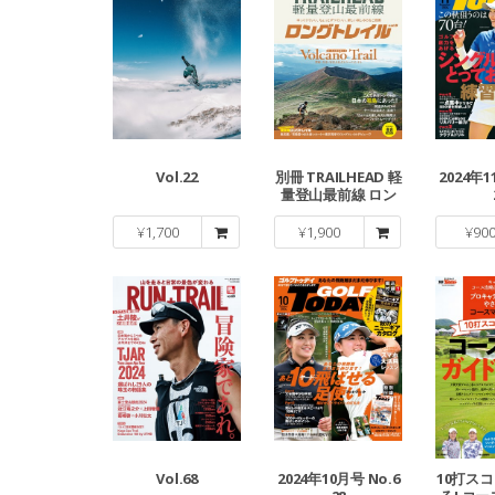
Vol.22
別冊 TRAILHEAD 軽
2024年1
量登山最前線 ロン
グトレイル Vol.5
¥
1,700
¥
1,900
¥
90
Vol.68
2024年10月号 No.6
10打ス