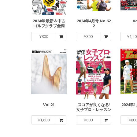
2024年 最新＆中古
2024年4月号 No.62
Vo
ゴルフクラブ全調
2
査！
¥
800
¥
800
¥
1,40
Vol.21
スコアが良くなる!
2024年1
女子プロ・レッスン
¥
1,600
¥
800
¥
80