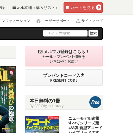
カート
を見る
登録
web本棚（購入リスト）
0
インフォメーション
ユーザーサポート
サイトマップ
検索
メルマガ登録はこちら！
セール・プレゼント情報を
いちはやくお届け
プレゼントコード入力
PRESENT CODE
本日無料の1冊
By ASB Digital Library
ニューモデル速報
すべてシリーズ第
483弾 新型アコード
ハイブリッドのす