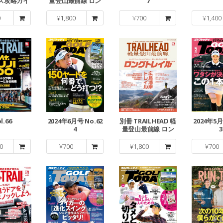
ース攻略ガイ
量登山最前線 ロン
7
OOK
グトレイル Vol.4
0
¥
1,800
¥
700
¥
1,400
l.66
2024年6月号 No.62
別冊 TRAILHEAD 軽
2024年5月
4
量登山最前線 ロン
3
グトレイル Vol.3
0
¥
700
¥
1,800
¥
700