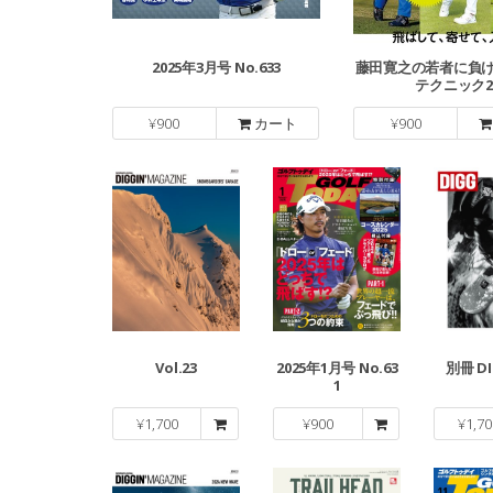
2025年3月号 No.633
藤田寛之の若者に負け
テクニック2
¥
900
カート
¥
900
Vol.23
2025年1月号 No.63
別冊 DI
1
¥
1,700
¥
900
¥
1,70