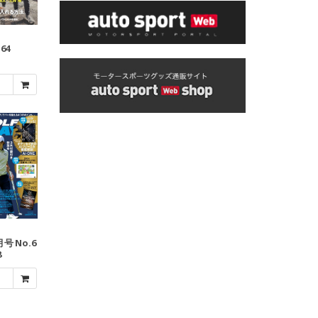
.64
月号 No.6
8