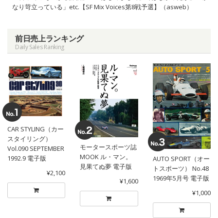
なり苛立っている」etc.【SF Mix Voices第8戦予選】（asweb）
前日売上ランキング
Daily Sales Ranking
CAR STYLING（カー
スタイリング）
モータースポーツ誌
Vol.090 SEPTEMBER
MOOK ル・マン。
1992.9 電子版
AUTO SPORT（オー
見果てぬ夢 電子版
トスポーツ） No.48
¥2,100
1969年5月号 電子版
¥1,600
¥1,000