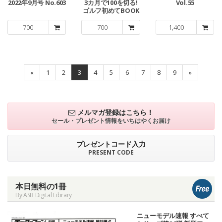
2022年9月号 No.603
3カ月で100を切る!
Vol.55
ゴルフ初めてBOOK
700
700
1,400
«
1
2
3
4
5
6
7
8
9
»
メルマガ登録はこちら！
セール・プレゼント情報を
いちはやくお届け
プレゼントコード入力
PRESENT CODE
本日無料の1冊
By ASB Digital Library
ニューモデル速報 すべて