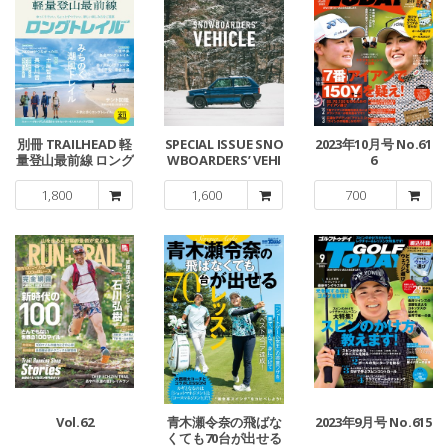
別冊 TRAILHEAD 軽
SPECIAL ISSUE SNO
2023年10月号 No.61
量登山最前線 ロング
WBOARDERS’ VEHI
6
トレイル Vol.2
CLE
1,800
1,600
700
Vol.62
青木瀬令奈の飛ばな
2023年9月号 No.615
くても70台が出せる