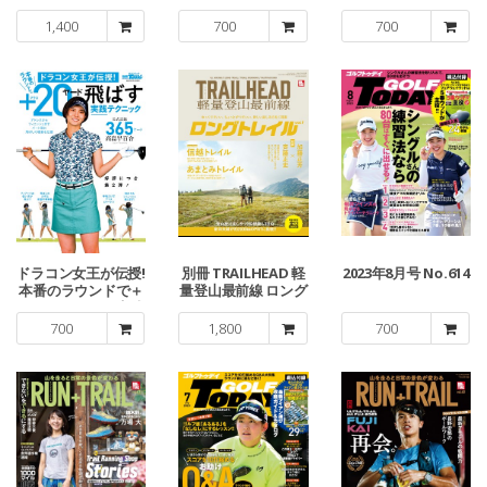
レッスン
1,400
700
700
ドラコン女王が伝授!
別冊 TRAILHEAD 軽
2023年8月号 No.614
本番のラウンドで＋
量登山最前線 ロング
20ヤード飛ばす実践
トレイル Vol.1
テクニック
700
1,800
700