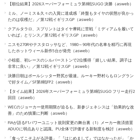
【順位結果】2026スーパーフォーミュラ第8戦SUGO 決勝（asweb）
ミル、ノーミス＆久々の入賞に達成感「終盤もタイヤの状態が良かっ
たのは収穫だ」／第12戦イギリスGP（asweb）
クアルタラロ、スプリントはタイヤ摩耗に苦戦「ミディアムを履いて
いれば」とリンス／第12戦イギリスGP（asweb）
ニスモ270Rやテスタロッサなど、1980～90年代の名車を精巧に再現
したホットウィール新作5台が発売（asweb）
小椋藍、初レースのシルバーストンで2位獲得「嬉しい結果。調子は
非常に良い」／第12戦イギリスGP（asweb）
決勝日朝はポールシッター野尻が最速。ルーキー野村らもロングラン
で好タイム／SF第8戦FP2（asweb）
【タイム結果】2026年スーパーフォーミュラ第8戦SUGO フリー走行2
回目（asweb）
WECのジョーカー使用期限が迫るも、新参ジェネシスは「効果的な改
善」のため慎重に判断（asweb）
FIAが語るF1パワーユニット規則変更の舞台裏（1）メーカー救済措置
ADUOに弱点ありと認識。PU全体で評価する新制度を検討（asweb）
「食ってこそ上がる評価」「『はじめまして』ではなかったが」「か