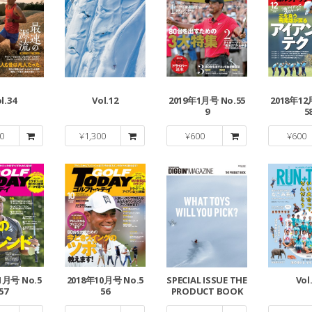
l.34
Vol.12
2019年1月号 No.55
2018年12
9
5
0
¥
1,300
¥
600
¥
600
1月号 No.5
2018年10月号 No.5
SPECIAL ISSUE THE
Vol
57
56
PRODUCT BOOK