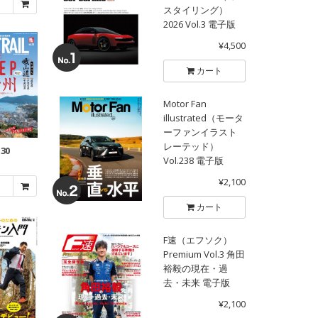
スタイリング）
2026 Vol.3 電子版
¥4,500
カート
Motor Fan
illustrated（モータ
ーファンイラスト
レーテッド）
.30
Vol.238 電子版
¥2,100
カート
F速（エフソク）
Premium Vol.3 角田
裕毅の現在・過
去・未来 電子版
¥2,100