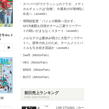
スーパーGTでクラッシュのフラガ、メディ
カルチェックは“合格”。今週末のSF第8戦に
出走へ（asweb）
増岡総監督「パジェロ開発へ活かす」
AXCR連覇を目指すチーム三菱ラリーアー
トの戦いがまもなくスタート（asweb）
月号 No.5
メルセデスは夏休み明けに大型アップデー
8
トへ。競争力向上のため、チームメイトバ
トルも引き続き容認か（asweb）
Swift（MotorFan）
HKS（MotorFan）
BRIDE（MotorFan）
BLITZ（MotorFan）
前日売上ランキング
Daily Sales Ranking
.32
CAR STYLING（カー