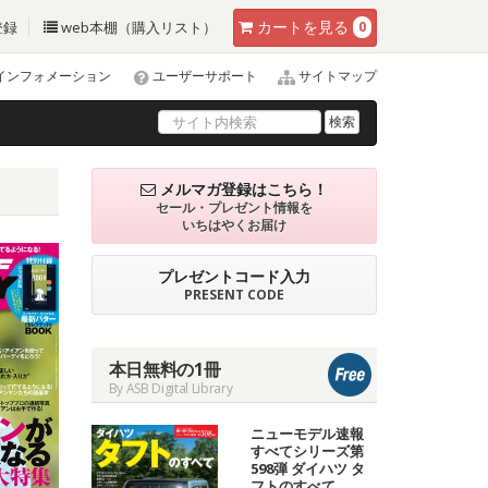
カート
を見る
登録
web本棚（購入リスト）
0
インフォメーション
ユーザーサポート
サイトマップ
検索
メルマガ登録はこちら！
セール・プレゼント情報を
いちはやくお届け
プレゼントコード入力
PRESENT CODE
本日無料の1冊
By ASB Digital Library
ニューモデル速報
すべてシリーズ第
598弾 ダイハツ タ
フトのすべて