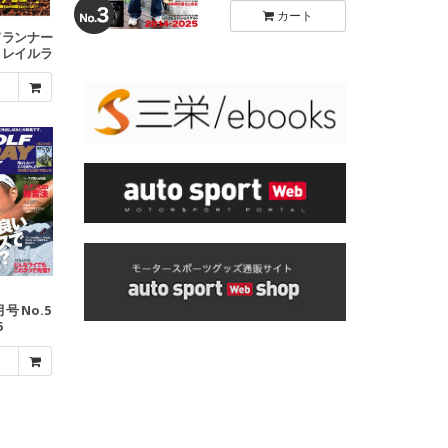
カート
ドランナー
トレイルラ
入門
月号 No.5
6