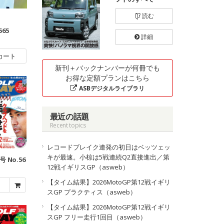
読む
565
詳細
カート
新刊＋バックナンバーが何冊でも
お得な定額プランはこちら
ASBデジタルライブラリ
最近の話題
Recent topics
レコードブレイク連発の初日はベッツェッ
キが最速。小椋は5戦連続Q2直接進出／第
号 No.56
12戦イギリスGP（asweb）
【タイム結果】2026MotoGP第12戦イギリ
スGP プラクティス（asweb）
【タイム結果】2026MotoGP第12戦イギリ
スGP フリー走行1回目（asweb）