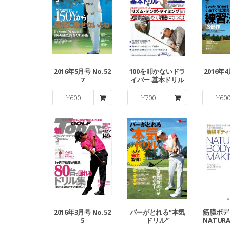
2016年5月号 No.52
100を叩かないドラ
2016年4
7
イバー 基本ドリル
¥
600
¥
700
¥
60
2016年3月号 No.52
パーがとれる“本気
筋膜ボデ
5
ドリル”
NATURA
A