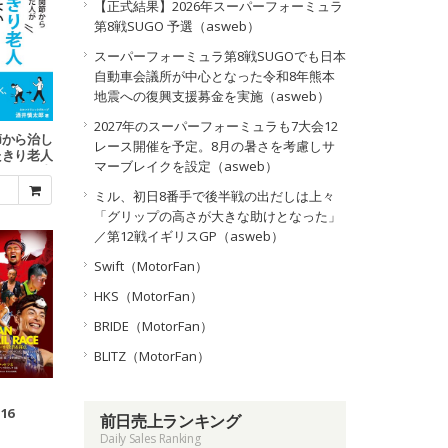
【正式結果】2026年スーパーフォーミュラ
第8戦SUGO 予選（asweb）
スーパーフォーミュラ第8戦SUGOでも日本
自動車会議所が中心となった令和8年熊本
地震への復興支援募金を実施（asweb）
2027年のスーパーフォーミュラも7大会12
節から治し
レース開催を予定。8月の暑さを考慮しサ
たきり老人
マーブレイクを設定（asweb）
41の理由
ミル、初日8番手で後半戦の出だしは上々
「グリップの高さが大きな助けとなった」
／第12戦イギリスGP（asweb）
Swift（MotorFan）
HKS（MotorFan）
BRIDE（MotorFan）
BLITZ（MotorFan）
.16
前日売上ランキング
Daily Sales Ranking