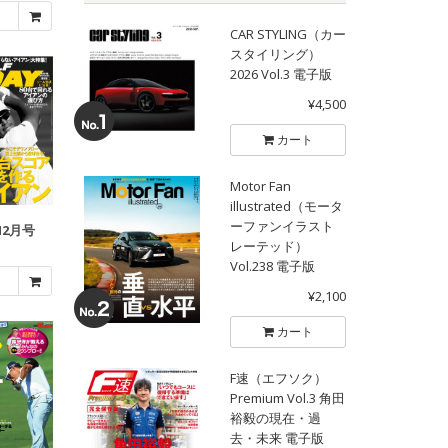
CAR STYLING（カー
スタイリング）
2026 Vol.3 電子版
¥4,500
カート
Motor Fan
illustrated（モータ
ーファンイラスト
12月号
レーテッド）
Vol.238 電子版
¥2,100
カート
F速（エフソク）
Premium Vol.3 角田
裕毅の現在・過
去・未来 電子版