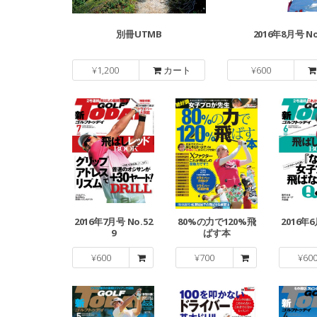
別冊UTMB
2016年8月号 No
¥
1,200
カート
¥
600
2016年7月号 No.52
80%の力で120%飛
2016年6
9
ばす本
¥
600
¥
700
¥
60