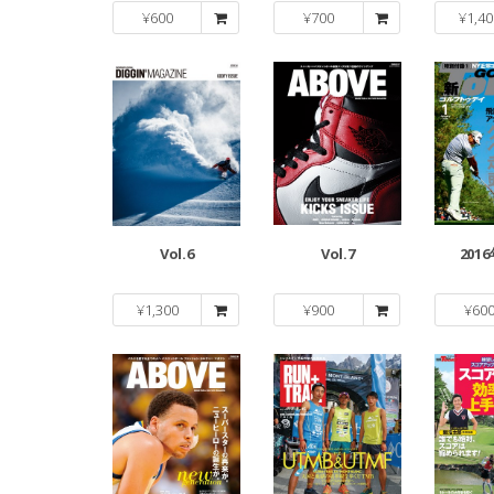
¥
600
¥
700
¥
1,40
Vol.6
Vol.7
201
¥
1,300
¥
900
¥
60