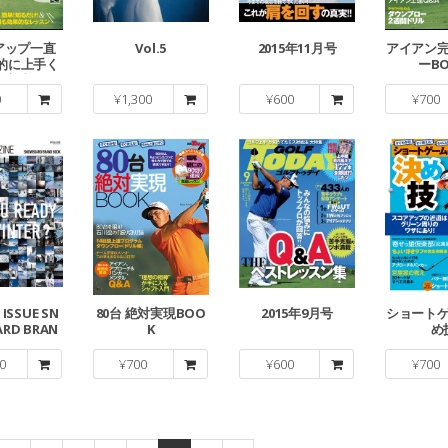
アップ一直
Vol.5
2015年11月号
アイアン
率的に上手く
ーB
る方法
0
¥
1,300
¥
600
¥
700
 ISSUE SN
80台 絶対実現BOO
2015年9月号
ショート
RD BRAN
K
め
BOOK
0
¥
700
¥
600
¥
700