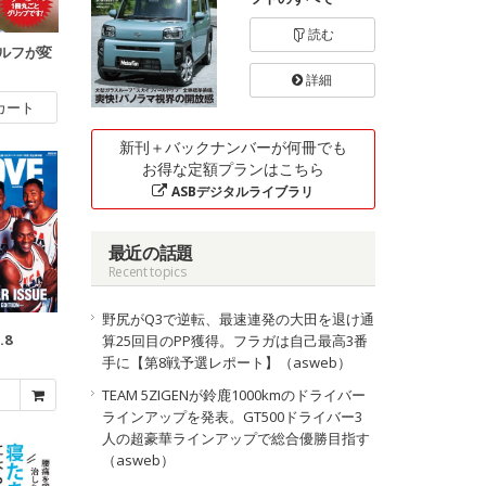
読む
ルフが変
詳細
カート
新刊＋バックナンバーが何冊でも
お得な定額プランはこちら
ASBデジタルライブラリ
最近の話題
Recent topics
野尻がQ3で逆転、最速連発の大田を退け通
.8
算25回目のPP獲得。フラガは自己最高3番
手に【第8戦予選レポート】（asweb）
TEAM 5ZIGENが鈴鹿1000kmのドライバー
ラインアップを発表。GT500ドライバー3
人の超豪華ラインアップで総合優勝目指す
（asweb）