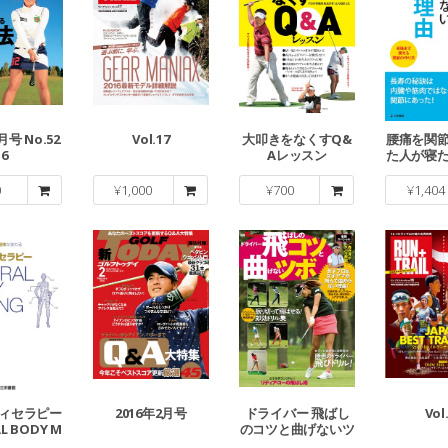
月号 No.52
Vol.17
大叩きをなくすQ&
腰痛を関
6
Aレッスン
た人が寝
にならない
0
¥
1,000
¥
700
¥
1,404
ィセラピー
2016年2月号
ドライバー 飛ばし
Vol
L BODY M
のコツと曲げないツ
KING
ボ