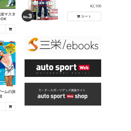
¥2,100
完全マスタ
カート
OOK
ゲームの決
技