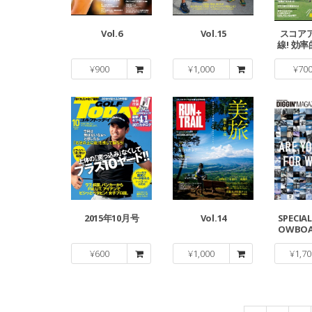
Vol.6
Vol.15
スコア
線! 効
な
¥
900
¥
1,000
¥
70
2015年10月号
Vol.14
SPECIAL
OWBOA
D 
¥
600
¥
1,000
¥
1,70