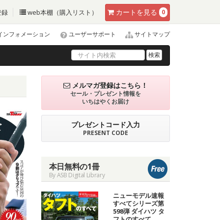
カート
を見る
登録
web本棚（購入リスト）
0
インフォメーション
ユーザーサポート
サイトマップ
検索
メルマガ登録はこちら！
セール・プレゼント情報を
いちはやくお届け
プレゼントコード入力
PRESENT CODE
本日無料の1冊
By ASB Digital Library
ニューモデル速報
すべてシリーズ第
598弾 ダイハツ タ
フトのすべて