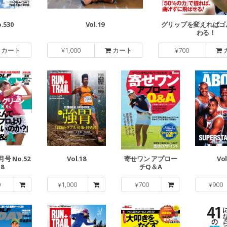
.530
Vol.19
グリップを変えればゴ
わる！
カート
¥
1,000
カート
¥
700
月号 No.52
Vol.18
寄せワン アプロー
Vol
8
チQ＆A
0
¥
1,000
¥
700
¥
900