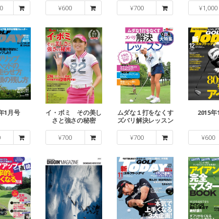
0
¥
600
¥
700
¥
1,000
6年1月号
イ・ボミ その美し
ムダな１打をなくす
2015年
さと強さの秘密
ズバリ解決レッスン
0
¥
700
¥
700
¥
600