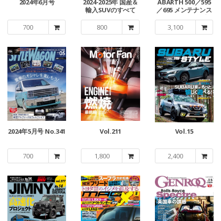
2024年6月号
2024-2025年 国産＆
ABARTH 500／595
輸入SUVのすべて
／695 メンテナンス
＆リペアガイドブッ
ク
700
800
3,100
2024年5月号 No.341
Vol.211
Vol.15
700
1,800
2,400