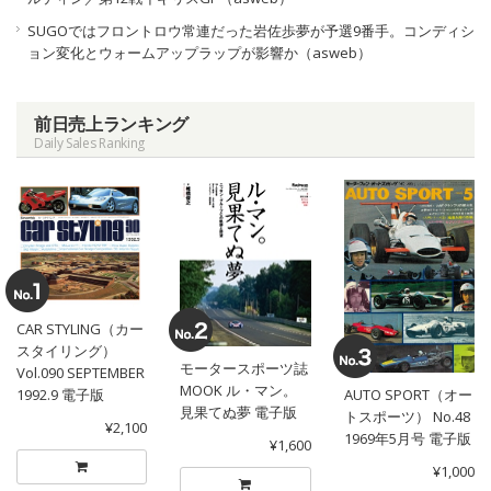
SUGOではフロントロウ常連だった岩佐歩夢が予選9番手。コンディシ
ョン変化とウォームアップラップが影響か（asweb）
前日売上ランキング
Daily Sales Ranking
CAR STYLING（カー
スタイリング）
モータースポーツ誌
Vol.090 SEPTEMBER
MOOK ル・マン。
1992.9 電子版
AUTO SPORT（オー
見果てぬ夢 電子版
トスポーツ） No.48
¥2,100
1969年5月号 電子版
¥1,600
¥1,000