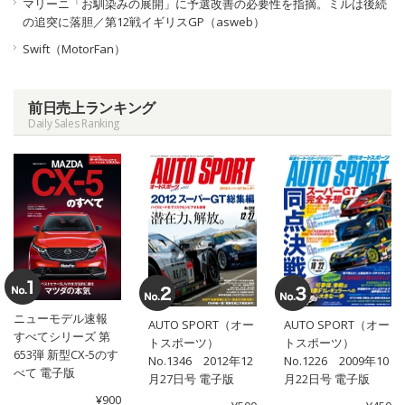
マリーニ「お馴染みの展開」に予選改善の必要性を指摘。ミルは後続
の追突に落胆／第12戦イギリスGP（asweb）
Swift（MotorFan）
前日売上ランキング
Daily Sales Ranking
ニューモデル速報
AUTO SPORT（オー
AUTO SPORT（オー
すべてシリーズ 第
トスポーツ）
トスポーツ）
653弾 新型CX-5のす
No.1346 2012年12
No.1226 2009年10
べて 電子版
月27日号 電子版
月22日号 電子版
¥900