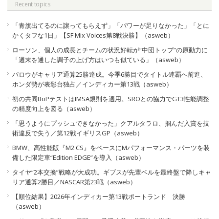
Recent topics
「青旗出てるのに譲ってもらえず」「パワーが足りなかった」「とに
かくタフな1日」【SF Mix Voices第8戦決勝】（asweb）
ローソン、個人の成長とチームの状況好転が“中団トップ”の原動力に
「週末を通した調子の上げ方はいつも似ている」（asweb）
パロウがキャリア通算25勝達成。今季6勝目でタイトル連覇へ前進、
ホンダ勢が表彰台独占／インディカー第13戦（asweb）
初の共同BoPテストはIMSA規則を適用。SROとの協力でGT3性能調整
の精度向上を図る（asweb）
「思うようにプッシュできなかった」クアルタラロ、掴んだ入賞を技
術違反で失う／第12戦イギリスGP（asweb）
BMW、高性能版『M2 CS』をベースにMパフォーマンス・パーツを装
備した限定車“Edition EDGE”を導入（asweb）
タイヤ“2本交換”戦略が大成功。ギブスが先輩ベルを最終盤で降しキャ
リア通算2勝目／NASCAR第23戦（asweb）
【順位結果】2026年インディカー第13戦ポートランド 決勝
（asweb）