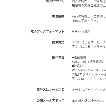
返品について
商品の特性上、ご返品は
用環境を充分ご確認の上
中途解約
商品の特性上、ご解約は
予めご了承ください
電子ブックフォーマット
Actibook形式
提供方法
HTML5によるストリー
アプリによるストリーミ
動作環境
■通信環境
ADSL／3G（携帯電話
■対応OS：
Windows / Mac / iOS / 
OSはアプリインストー
詳しくは「
こちら
」をご
屋号又はサービス名
オートスポーツブックス
公開メールアドレス
question@as-books.jp