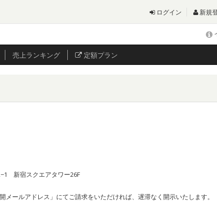
ログイン
新規
売上
ランキング
定額プラン
−1 新宿スクエアタワー26F
開メールアドレス」にてご請求をいただければ、遅滞なく開示いたします。