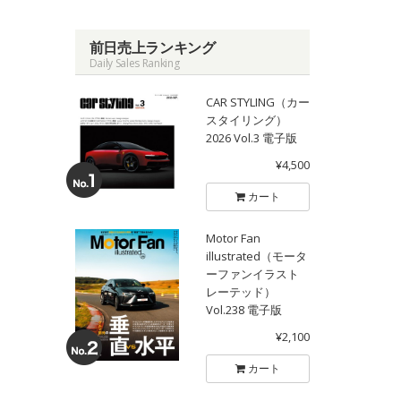
前日売上ランキング
Daily Sales Ranking
CAR STYLING（カー
スタイリング）
2026 Vol.3 電子版
¥4,500
カート
Motor Fan
illustrated（モータ
ーファンイラスト
レーテッド）
Vol.238 電子版
¥2,100
カート