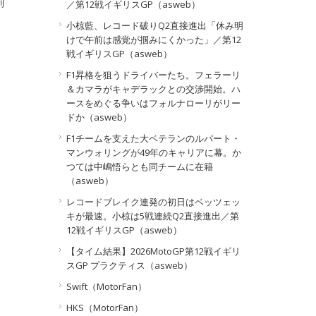
利
／第12戦イギリスGP（asweb）
小椋藍、レコード破りQ2直接進出「休み明
けで午前は感覚が掴みにくかった」／第12
戦イギリスGP（asweb）
F1昇格を狙うドライバーたち。フェラーリ
＆カマラがキャデラックとの交渉開始。ハ
ースをめぐる争いはフォルナローリがリー
ドか（asweb）
F1チームを支えた大ベテランのルパート・
マンウォリングが49年のキャリアに幕。か
つては中嶋悟らとも同チームに在籍
（asweb）
レコードブレイク連発の初日はベッツェッ
キが最速。小椋は5戦連続Q2直接進出／第
12戦イギリスGP（asweb）
【タイム結果】2026MotoGP第12戦イギリ
スGP プラクティス（asweb）
Swift（MotorFan）
HKS（MotorFan）