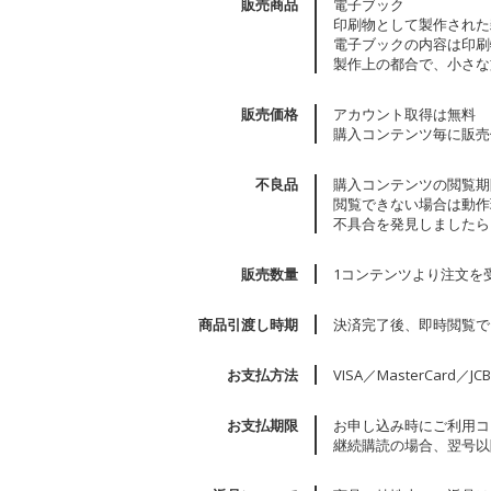
販売商品
電子ブック
印刷物として製作された
電子ブックの内容は印刷
製作上の都合で、小さな
販売価格
アカウント取得は無料
購入コンテンツ毎に販売
不良品
購入コンテンツの閲覧期
閲覧できない場合は動作
不具合を発見しましたら
販売数量
1コンテンツより注文を
商品引渡し時期
決済完了後、即時閲覧で
お支払方法
VISA／MasterCard／JC
お支払期限
お申し込み時にご利用コ
継続購読の場合、翌号以