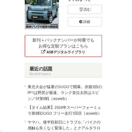
読む
詳細
新刊＋バックナンバーが何冊でも
お得な定額プランはこちら
ASBデジタルライブラリ
最近の話題
Recent topics
東北大会が猛暑のSUGOで開幕。赤旗3回の
FP1は野尻が最速、ランク首位太田はスピ
ン／SF第8戦（asweb）
【タイム結果】2026年スーパーフォーミュ
ラ第8戦SUGO フリー走行1回目（asweb）
ヤマハ、後半戦初日にトラブル「バイクの
感触も良くなく緊張した」とクアルタラロ