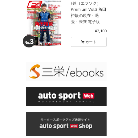
F速（エフソク）
Premium Vol.3 角田
裕毅の現在・過
去・未来 電子版
¥2,100
カート