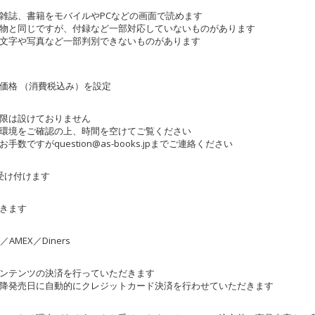
雑誌、書籍をモバイルやPCなどの画面で読めます
物と同じですが、付録など一部対応していないものがあります
文字や写真など一部判別できないものがあります
価格 （消費税込み）を設定
限は設けておりません
環境をご確認の上、時間を空けてご覧ください
お手数ですが
question@as-books.jp
までご連絡ください
受け付けます
きます
B／AMEX／Diners
ンテンツの決済を行っていただきます
降発売日に自動的にクレジットカード決済を行わせていただきます