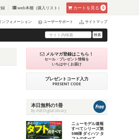
カート
を見る
登録
web本棚（購入リスト）
0
インフォメーション
ユーザーサポート
サイトマップ
検索
メルマガ登録はこちら！
セール・プレゼント情報を
いちはやくお届け
プレゼントコード入力
PRESENT CODE
本日無料の1冊
By ASB Digital Library
ニューモデル速報
すべてシリーズ第
598弾 ダイハツ タ
フトのすべて