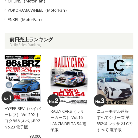
OHLINS（MotorFan）
YOKOHAMA WHEEL（MotorFan）
ENKEI（MotorFan）
前日売上ランキング
Daily Sales Ranking
HYPER REV（ハイパ
RALLY CARS（ラリ
ニューモデル速報
ーレブ） Vol.292 ト
ーカーズ） Vol.16
すべてシリーズ 第
ヨタ86＆スバルBRZ
LANCIA DELTA S4 電
552弾 レクサスLCの
No.23 電子版
子版
すべて 電子版
¥3,000