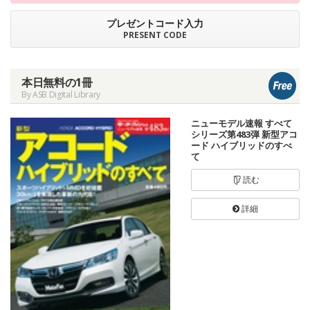
プレゼントコード入力
PRESENT CODE
本日無料の1冊
By ASB Digital Library
ニューモデル速報 すべて
シリーズ第483弾 新型アコ
ード ハイブリッドのすべ
て
読む
詳細