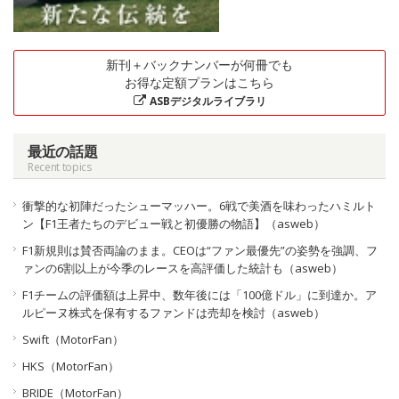
新刊＋バックナンバーが何冊でも
お得な定額プランはこちら
ASBデジタルライブラリ
最近の話題
Recent topics
衝撃的な初陣だったシューマッハー。6戦で美酒を味わったハミルト
ン【F1王者たちのデビュー戦と初優勝の物語】（asweb）
F1新規則は賛否両論のまま。CEOは“ファン最優先”の姿勢を強調、フ
ァンの6割以上が今季のレースを高評価した統計も（asweb）
F1チームの評価額は上昇中、数年後には「100億ドル」に到達か。ア
ルピーヌ株式を保有するファンドは売却を検討（asweb）
Swift（MotorFan）
HKS（MotorFan）
BRIDE（MotorFan）