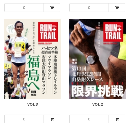
0
0
VOL.3
VOL.2
0
0