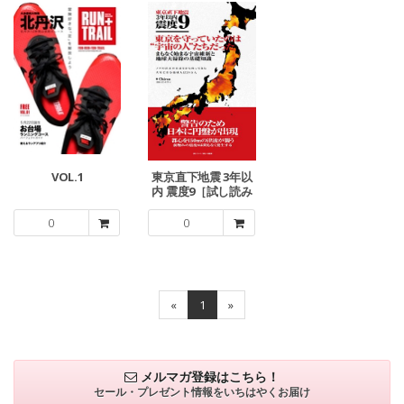
VOL.1
東京直下地震 3年以
内 震度9［試し読み
版］
0
0
«
1
»
メルマガ登録はこちら！
セール・プレゼント情報を
いちはやくお届け