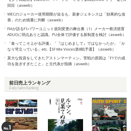
回目（asweb）
WECのジョーカー使用期限が迫るも、新参ジェネシスは「効果的な改
善」のため慎重に判断（asweb）
FIAが語るF1パワーユニット規則変更の舞台裏（1）メーカー救済措置
ADUOに弱点ありと認識。PU全体で評価する新制度を検討（asweb）
「食ってこそ上がる評価」「『はじめまして』ではなかったが」「か
なり苛立っている」etc.【SF Mix Voices第8戦予選】（asweb）
莫大な投資をしてきたアストンマーティン。苦戦の原因は「F1での成
功を急ぎすぎたこと」と元代表が指摘（asweb）
前日売上ランキング
Daily Sales Ranking