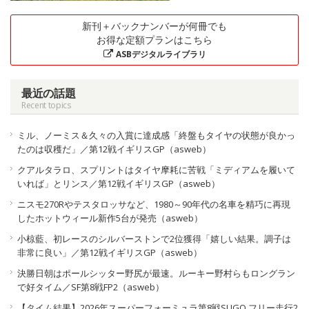
新刊＋バックナンバーが何冊でも
お得な定額プランはこちら
ASBデジタルライブラリ
最近の話題
Recent topics
ミル、ノーミス＆久々の入賞に達成感「終盤もタイヤの状態が良かっ
たのは収穫だ」／第12戦イギリスGP（asweb）
クアルタラロ、スプリントはタイヤ摩耗に苦戦「ミディアムを履いて
いれば」とリンス／第12戦イギリスGP（asweb）
ニスモ270Rやテスタロッサなど、1980～90年代の名車を精巧に再現
したホットウィール新作5台が発売（asweb）
小椋藍、初レースのシルバーストンで2位獲得「嬉しい結果。調子は
非常に良い」／第12戦イギリスGP（asweb）
決勝日朝はポールシッター野尻が最速。ルーキー野村らもロングラン
で好タイム／SF第8戦FP2（asweb）
【タイム結果】2026年スーパーフォーミュラ第8戦SUGO フリー走行2