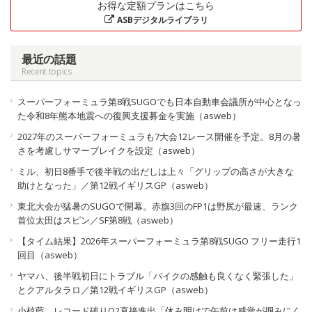
お得な定額プランはこちら
ASBデジタルライブラリ
最近の話題
Recent topics
スーパーフォーミュラ第8戦SUGOでも日本自動車会議所が中心となっ
た令和8年熊本地震への復興支援募金を実施（asweb）
2027年のスーパーフォーミュラも7大会12レース開催を予定。8月の暑
さを考慮しサマーブレイクを設定（asweb）
ミル、初日8番手で後半戦の出だしは上々「グリップの高さが大きな
助けとなった」／第12戦イギリスGP（asweb）
東北大会が猛暑のSUGOで開幕。赤旗3回のFP1は野尻が最速、ランク
首位太田はスピン／SF第8戦（asweb）
【タイム結果】2026年スーパーフォーミュラ第8戦SUGO フリー走行1
回目（asweb）
ヤマハ、後半戦初日にトラブル「バイクの感触も良くなく緊張した」
とクアルタラロ／第12戦イギリスGP（asweb）
小椋藍、レコード破りQ2直接進出「休み明けで午前は感覚が掴みにく