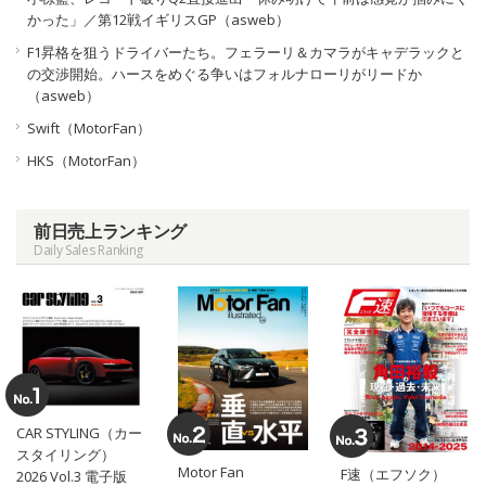
かった」／第12戦イギリスGP（asweb）
F1昇格を狙うドライバーたち。フェラーリ＆カマラがキャデラックと
の交渉開始。ハースをめぐる争いはフォルナローリがリードか
（asweb）
Swift（MotorFan）
HKS（MotorFan）
前日売上ランキング
Daily Sales Ranking
CAR STYLING（カー
スタイリング）
Motor Fan
F速（エフソク）
2026 Vol.3 電子版