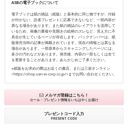
ASBの電子ブックについて
電子ブックは紙の雑誌（紙版）と基本的に同じ物ですが、付録
が付かない、読者プレゼントに応募できないなど、一部内容が
異なる場合があります。また紙の雑誌のレイアウトを流用して
いるため、画像の重複や見開きの絵柄のズレなど、見え方に不
具合が生じているページが存在します。バックナンバーは、紙
版発売当時の記事が掲載されています。現在の情報とは異なる
場合があります。一部原本からスキャニングしたページには、
多少の汚れなどがあります。発売後、内容の一部もしくは全て
を更新することがあります。あらかじめご了承ください。
※紙版をお求めの際はお近くの書店、または三栄オンライン
<
https://shop.san-ei-corp.co.jp/
>までお問い合わせください。
メルマガ登録はこちら！
セール・プレゼント情報を
いちはやくお届け
プレゼントコード入力
PRESENT CODE