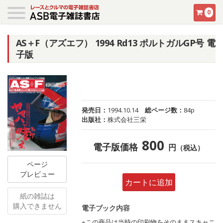
0
AS＋F（アズエフ） 1994 Rd13 ポルトガルGP号 電
子版
発売日：
1994.10.14
総ページ数：
84p
出版社：
株式会社三栄
800
電子版価格
円
（税込）
ページ
プレビュー
カートに追加
紙の雑誌は
購入できません
電子ブック内容
※この商品は当時の印刷物をそのままスキャニ