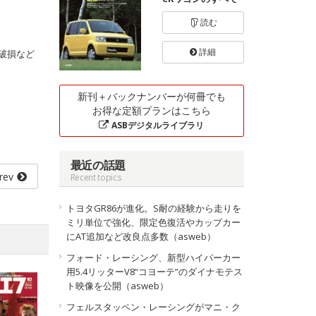
読む
詳細
破損など
新刊＋バックナンバーが何冊でも
お得な定額プランはこちら
ASBデジタルライブラリ
最近の話題
rev
Recent topics
トヨタGR86が進化。S耐の経験から走りを
ミリ単位で強化、限定色復活やカップカー
にAT追加など改良点多数（asweb）
フォード・レーシング、新型ハイパーカー
用5.4リッターV8“コヨーテ”のダイナモテス
ト映像を公開（asweb）
フェルスタッペン・レーシングがマニ・ク