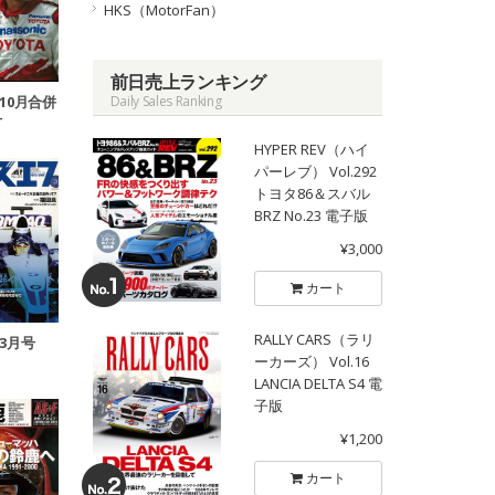
HKS（MotorFan）
前日売上ランキング
Daily Sales Ranking
＆10月合併
号
HYPER REV（ハイ
パーレブ） Vol.292
トヨタ86＆スバル
BRZ No.23 電子版
¥3,000
カート
RALLY CARS（ラリ
年3月号
ーカーズ） Vol.16
LANCIA DELTA S4 電
子版
¥1,200
カート