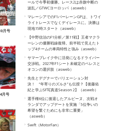
ールで今季初優勝。レース2は赤旗中断の
波乱／GTWCヨーロッパ（asweb）
マレーシアでのF1バーレーンGPは、トワイ
ライトレースでなくデイレースに。決勝は
現地15時スタート（asweb）
10月号
【中野信治のF1分析／第11戦】王者マクラ
ーレンの優勝戦線復帰。前半戦で見えたト
ップ4チームの車両特性と強み（asweb）
サマーブレイク中に活発になるドライバー
交渉戦。2027年F1シート未確定のペレスと
オコンの選択肢（asweb）
先生とデグナーでバリエーション対
決！ “年寄りのズルさ”も伝授？【後藤佑
紀と学ぶSF写真道Season 2】（asweb）
年4月号
選手権6位に後退したアルピーヌ、次戦オ
ランダでアップデートを実施「5位争いの
希望を繋ぐためにも非常に重要」
（asweb）
Swift（MotorFan）