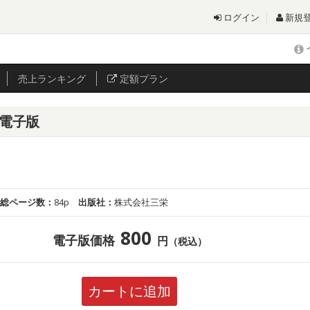
ログイン
新規
売上
ランキング
定額プラン
 電子版
総ページ数：
84p
出版社：
株式会社三栄
800
電子版価格
円
（税込）
カートに追加