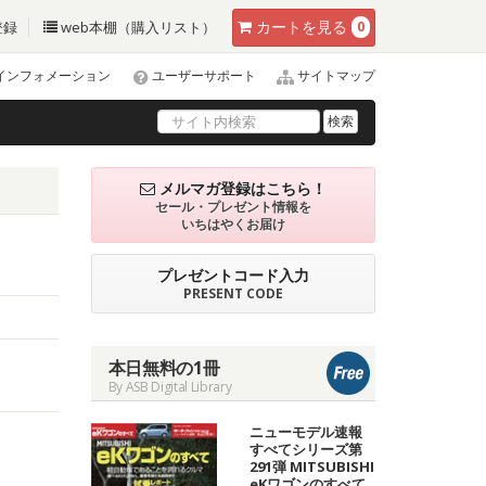
カート
を見る
登録
web本棚（購入リスト）
0
インフォメーション
ユーザーサポート
サイトマップ
検索
メルマガ登録はこちら！
セール・プレゼント情報を
いちはやくお届け
プレゼントコード入力
PRESENT CODE
本日無料の1冊
By ASB Digital Library
ニューモデル速報
すべてシリーズ第
291弾 MITSUBISHI
eKワゴンのすべて