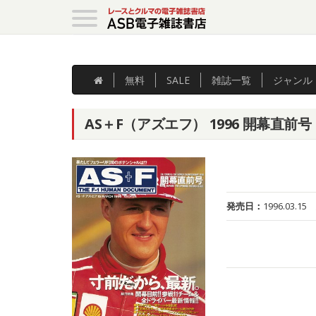
無料
SALE
雑誌
一覧
ジャンル
AS＋F（アズエフ） 1996 開幕直前号
発売日：
1996.03.15