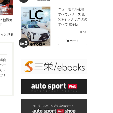
ニューモデル速報
すべてシリーズ 第
552弾 レクサスLCの
鹿F1観戦ガ
ド
すべて 電子版
¥700
もっと見る
カート
場合
ペー
らス
ご了