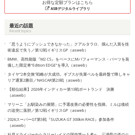
お得な定額プランはこちら
ASBデジタルライブラリ
最近の話題
Recent topics
「思うようにプッシュできなかった」クアルタラロ、掴んだ入賞を技
術違反で失う／第12戦イギリスGP（asweb）
BMW、高性能版『M2 CS』をベースにMパフォーマンス・パーツを装
備した限定車“Edition EDGE”を導入（asweb）
タイヤ“2本交換”戦略が大成功。ギブスが先輩ベルを最終盤で降しキャ
リア通算2勝目／NASCAR第23戦（asweb）
【順位結果】2026年インディカー第13戦ポートランド 決勝
（asweb）
マリーニ「お馴染みの展開」に予選改善の必要性を指摘。ミルは後続
の追突に落胆／第12戦イギリスGP（asweb）
2026スーパーGT第5戦『SUZUKA GT 300km RACE』参加条件
（asweb）
社員ドライバーからラリーレイドの国内第一人者へ。三浦昂の道のり