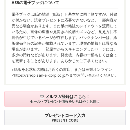
ASBの電子ブックについて
電子ブックは紙の雑誌（紙版）と基本的に同じ物ですが、付録
が付かない、読者プレゼントに応募できないなど、一部内容が
異なる場合があります。また紙の雑誌のレイアウトを流用して
いるため、画像の重複や見開きの絵柄のズレなど、見え方に不
具合が生じているページが存在します。バックナンバーは、紙
版発売当時の記事が掲載されています。現在の情報とは異なる
場合があります。一部原本からスキャニングしたページには、
多少の汚れなどがあります。発売後、内容の一部もしくは全て
を更新することがあります。あらかじめご了承ください。
※紙版をお求めの際はお近くの書店、または三栄オンライン
<
https://shop.san-ei-corp.co.jp/
>までお問い合わせください。
メルマガ登録はこちら！
セール・プレゼント情報を
いちはやくお届け
プレゼントコード入力
PRESENT CODE