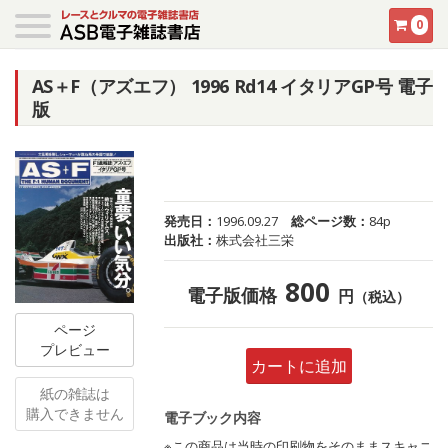
0
AS＋F（アズエフ） 1996 Rd14 イタリアGP号 電子
版
発売日：
1996.09.27
総ページ数：
84p
出版社：
株式会社三栄
800
電子版価格
円
（税込）
ページ
プレビュー
カートに追加
紙の雑誌は
購入できません
電子ブック内容
※この商品は当時の印刷物をそのままスキャニ