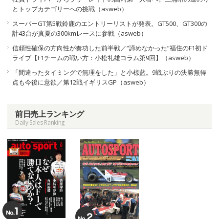
とトップカテゴリーへの挑戦（asweb）
スーパーGT第5戦鈴鹿のエントリーリストが発表。GT500、GT300の
計43台が真夏の300kmレースに参戦（asweb）
信頼性確保の方向性が奏功した前半戦／“諦めなかった”福住のF1初ド
ライブ【F1チームの戦い方：小松礼雄コラム第9回】（asweb）
「間違ったタイミングで無理をした」と小椋藍。9戦ぶりの決勝無得
点も今後に意欲／第12戦イギリスGP（asweb）
前日売上ランキング
Daily Sales Ranking