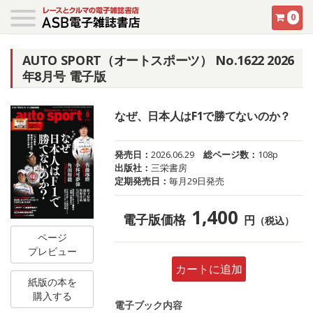
0
AUTO SPORT（オートスポーツ） No.1622 2026
年8月号 電子版
なぜ、日本人はF1で勝てないのか？
発売日：
2026.06.29
総ページ数：
108p
出版社：
三栄書房
定期発売日：
毎月29日発売
1,400
電子版価格
円
（税込）
ページ
プレビュー
カートに追加
紙版の本を
購入する
電子ブック内容