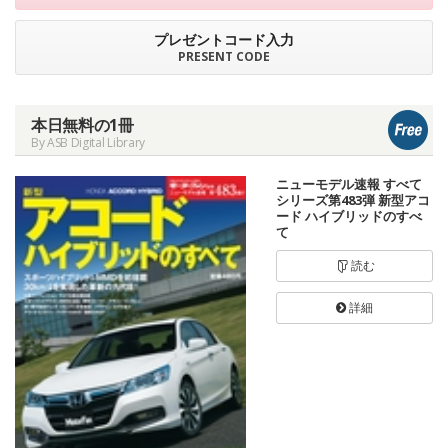
プレゼントコード入力
PRESENT CODE
本日無料の1冊
By ASB Digital Library
ニューモデル速報 すべて
シリーズ第483弾 新型アコ
ード ハイブリッドのすべ
て
読む
詳細