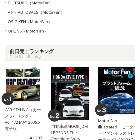
FUJITSUBO（MotorFan）
A PIT AUTOBACS（MotorFan）
OS GIKEN（MotorFan）
OHLINS（MotorFan）
前日売上ランキング
Daily Sales Ranking
CAR STYLING（カー
スタイリング）
Motor Fan
Vol.172 MAY 2006.5
自動車誌MOOK JDM
illustrated（モータ
電子版
LEGENDS The
ーファンイラストレ
¥2,300
Complete Story
ーテッド） Vol.237