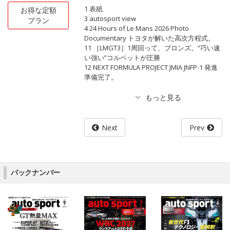
1 表紙
お得な定額
3 autosport view
プラン
4 24 Hours of Le Mans 2026 Photo
Documentary トヨタが解いた高次方程式。
11 ［LMGT3］1周回って、ブロンズ。“巧い速
い強い”コルベットが圧勝
12 NEXT FORMULA PROJECT JMIA JNFP-1 発進
準備完了。
Next
Prev
バックナンバー