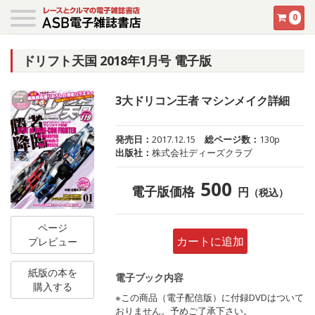
0
ドリフト天国 2018年1月号 電子版
3大ドリコン王者 マシンメイク詳細
発売日：
2017.12.15
総ページ数：
130p
出版社：
株式会社ディーズクラブ
500
電子版価格
円
（税込）
ページ
カートに追加
プレビュー
紙版の本を
電子ブック内容
購入する
※この商品（電子配信版）に付録DVDはついて
おりません。予めご了承下さい。