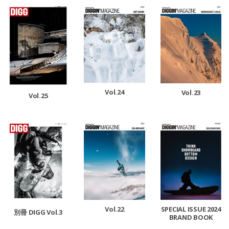
Vol.24
Vol.23
Vol.25
Vol.22
SPECIAL ISSUE 2024
別冊 DIGG Vol.3
BRAND BOOK