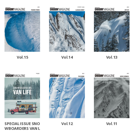
DUCTS
NG
Vol.15
Vol.14
Vol.13
SPECIAL ISSUE SNO
Vol.12
Vol.11
WBOARDERS VAN L
IFE