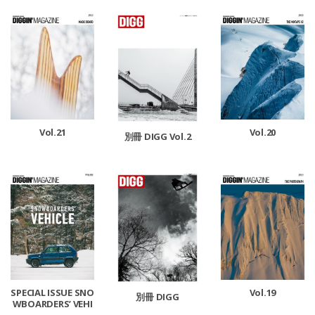
Vol.21
Vol.20
別冊 DIGG Vol.2
SPECIAL ISSUE SNO
Vol.19
別冊 DIGG
WBOARDERS’ VEHI