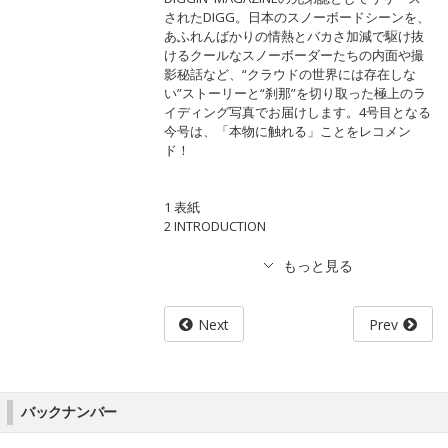
されたDIGG。日本のスノーボードシーンを、
あふれんばかりの情熱とバカさ加減で駆け抜
けるクールなスノーボーダーたちの内面や撮
影秘話など、“クラウドの世界には存在しな
い”ストーリーと“刹那”を切り取った極上のラ
イディング写真でお届けします。4号目となる
今号は、「本物に触れる」ことをレコメン
ド！
1 表紙
2 INTRODUCTION
Next
Prev
バックナンバー