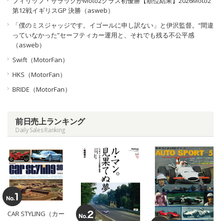
フィリップ・サラックがMoto2クラス初優勝【順位結果】2026Moto2
第12戦イギリスGP 決勝（asweb）
「僕のミスジャッジです。イゴールに申し訳ない」と伊沢監督。“間違
っていなかった”セーフティカー運用と、それでも残る不公平感
（asweb）
Swift（MotorFan）
HKS（MotorFan）
BRIDE（MotorFan）
前日売上ランキング
Daily Sales Ranking
CAR STYLING（カー