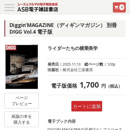
0
Diggin’MAGAZINE（ディギンマガジン） 別冊
DIGG Vol.4 電子版
ライダーたちの横乗美学
発売日：
2025.11.13
総ページ数：
120p
出版社：
株式会社三栄書房
1,700
電子版価格
円
（税込）
ページ
プレビュー
カートに追加
紙版の本を
電子ブック内容
購入する
DIGGIN' MAGAZINEの兄弟誌としてリリース