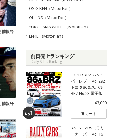
OS GIKEN（MotorFan）
OHLINS（MotorFan）
YOKOHAMA WHEEL（MotorFan）
9月情報号
ENKEI（MotorFan）
前日売上ランキング
Daily Sales Ranking
HYPER REV（ハイ
パーレブ） Vol.292
トヨタ86＆スバル
BRZ No.23 電子版
¥3,000
2月情報号
カート
RALLY CARS（ラリ
ーカーズ） Vol.16