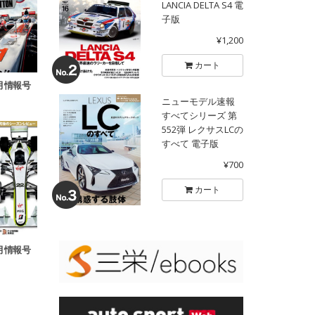
LANCIA DELTA S4 電
子版
¥1,200
カート
8月情報号
ニューモデル速報
すべてシリーズ 第
552弾 レクサスLCの
すべて 電子版
¥700
カート
2月情報号