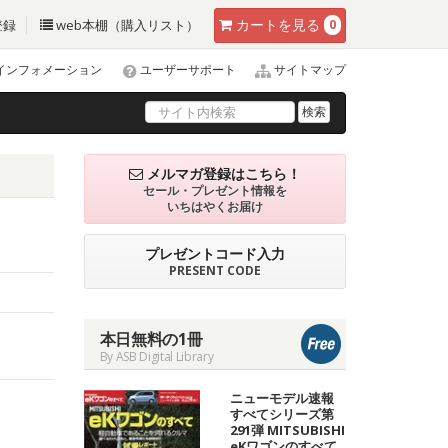
カート
を見る
登録
web本棚（購入リスト）
0
インフォメーション
ユーザーサポート
サイトマップ
検索
メルマガ登録はこちら！
セール・プレゼント情報を
いちはやくお届け
プレゼントコード入力
PRESENT CODE
本日無料の1冊
By ASB Digital Library
ニューモデル速報
すべてシリーズ第
291弾 MITSUBISHI
eKワゴンのすべて