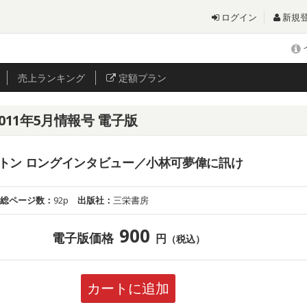
ログイン
新規
売上
ランキング
定額プラン
2011年5月情報号 電子版
トン ロングインタビュー／小林可夢偉に訊け
総ページ数：
92p
出版社：
三栄書房
900
電子版価格
円
（税込）
カートに追加