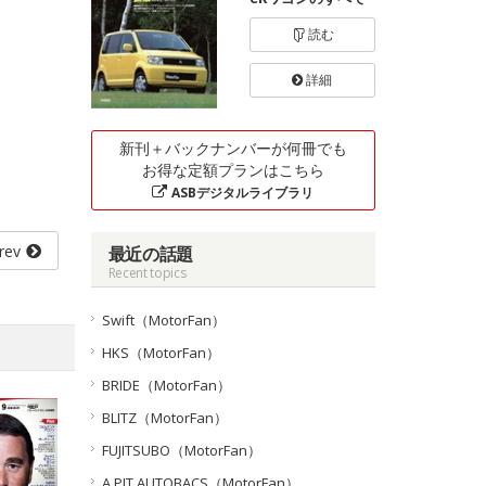
読む
詳細
新刊＋バックナンバーが何冊でも
お得な定額プランはこちら
ASBデジタルライブラリ
rev
最近の話題
Recent topics
Swift（MotorFan）
HKS（MotorFan）
BRIDE（MotorFan）
BLITZ（MotorFan）
FUJITSUBO（MotorFan）
A PIT AUTOBACS（MotorFan）