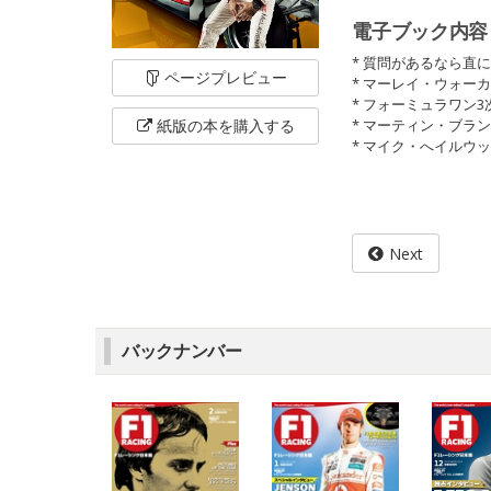
電子ブック内容
* 質問があるなら直
ページ
プレビュー
* マーレイ・ウォー
* フォーミュラワン
紙版の本を
購入する
* マーティン・ブラ
* マイク・へイルウ
Next
バックナンバー