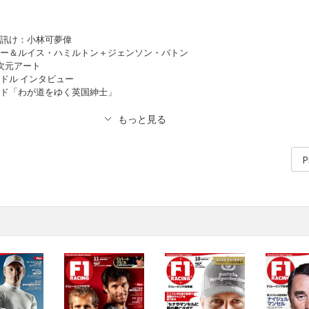
に訊け：小林可夢偉
カー＆ルイス・ハミルトン＋ジェンソン・バトン
3次元アート
ンドル インタビュー
ッド「わが道をゆく英国紳士」
P