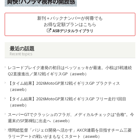
新刊＋バックナンバーが何冊でも
お得な定額プランはこちら
ASBデジタルライブラリ
最近の話題
Recent topics
レコードブレイク連発の初日はベッツェッキが最速。小椋は5戦連続
Q2直接進出／第12戦イギリスGP（asweb）
【タイム結果】2026MotoGP第12戦イギリスGP プラクティス
（asweb）
【タイム結果】2026MotoGP第12戦イギリスGP フリー走行1回目
（asweb）
スーパーGTでクラッシュのフラガ、メディカルチェックは“合格”。今
週末のSF第8戦に出走へ（asweb）
増岡総監督「パジェロ開発へ活かす」AXCR連覇を目指すチーム三菱
ラリーアートの戦いがまもなくスタート（asweb）