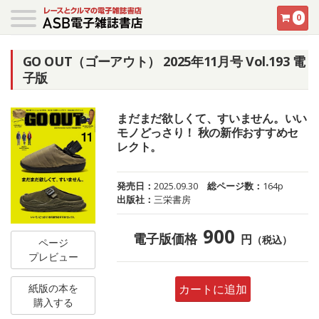
0
GO OUT（ゴーアウト） 2025年11月号 Vol.193 電
子版
まだまだ欲しくて、すいません。いい
モノどっさり！ 秋の新作おすすめセ
レクト。
発売日：
2025.09.30
総ページ数：
164p
出版社：
三栄書房
900
電子版価格
円
（税込）
ページ
プレビュー
カートに追加
紙版の本を
購入する