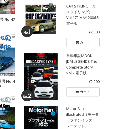
CAR STYLING（カー
スタイリング）
Vol.172 MAY 2006.5
号 No.47
電子版
¥2,300
カート
自動車誌MOOK
JDM LEGENDS The
Complete Story
Vol.2 電子版
月号 No.4
¥2,200
4
カート
Motor Fan
illustrated（モータ
ーファンイラスト
レーテッド）