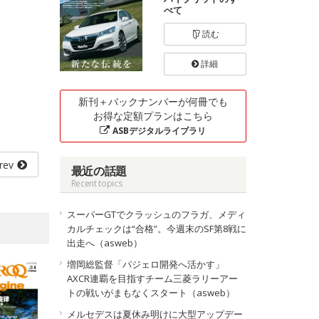
べて
読む
詳細
新刊＋バックナンバーが何冊でも
お得な定額プランはこちら
ASBデジタルライブラリ
rev
最近の話題
Recent topics
スーパーGTでクラッシュのフラガ、メディ
カルチェックは“合格”。今週末のSF第8戦に
出走へ（asweb）
増岡総監督「パジェロ開発へ活かす」
AXCR連覇を目指すチーム三菱ラリーアー
トの戦いがまもなくスタート（asweb）
メルセデスは夏休み明けに大型アップデー