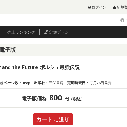
ログイン
新規
売上
ランキング
定額プラン
 電子版
w and the Future ポルシェ最強伝説
総ページ数：
168p
出版社：
三栄書房
定期発売日：
毎月26日発売
800
電子版価格
円
（税込）
カートに追加