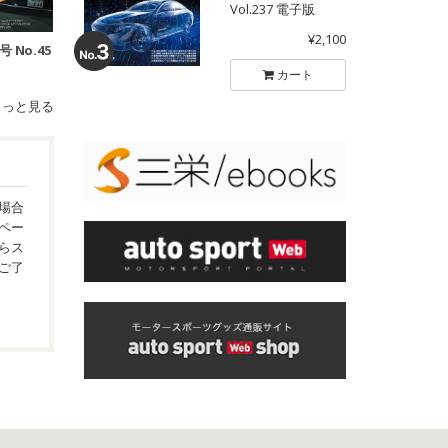
Vol.237 電子版
¥2,100
号 No.45
カート
もっと見る
場合
ペー
らス
ご了