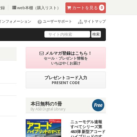
カート
を見る
登録
web本棚（購入リスト）
0
インフォメーション
ユーザーサポート
サイトマップ
検索
メルマガ登録はこちら！
セール・プレゼント情報を
いちはやくお届け
プレゼントコード入力
PRESENT CODE
本日無料の1冊
By ASB Digital Library
ニューモデル速報
すべてシリーズ第
483弾 新型アコード
ハイブリッドのす