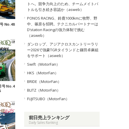
トへ。競争力向上のため、チームメイトバ
トルも引き続き容認か（asweb）
PONOS RACING、鈴鹿1000kmに牧野、野
中、篠原を招聘。テクニカルパートナーは
号 No.48
D’station Racingの強力体制で挑む
（asweb）
ダンロップ、アジアクロスカントリーラリ
ー2026で強豪TGRタイランドと鎌田卓麻組
をサポート（asweb）
Swift（MotorFan）
HKS（MotorFan）
BRIDE（MotorFan）
月号 No.4
BLITZ（MotorFan）
6
FUJITSUBO（MotorFan）
前日売上ランキング
Daily Sales Ranking