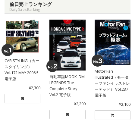
前日売上ランキング
Daily Sales Ranking
CAR STYLING（カー
スタイリング）
Motor Fan
Vol.172 MAY 2006.5
自動車誌MOOK JDM
illustrated（モータ
電子版
LEGENDS The
ーファンイラストレ
¥2,300
Complete Story
ーテッド） Vol.237
Vol.2 電子版
電子版
¥2,200
¥2,100