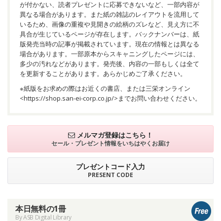
が付かない、読者プレゼントに応募できないなど、一部内容が
異なる場合があります。また紙の雑誌のレイアウトを流用して
いるため、画像の重複や見開きの絵柄のズレなど、見え方に不
具合が生じているページが存在します。バックナンバーは、紙
版発売当時の記事が掲載されています。現在の情報とは異なる
場合があります。一部原本からスキャニングしたページには、
多少の汚れなどがあります。発売後、内容の一部もしくは全て
を更新することがあります。あらかじめご了承ください。
※紙版をお求めの際はお近くの書店、または三栄オンライン
<
https://shop.san-ei-corp.co.jp/
>までお問い合わせください。
メルマガ登録はこちら！
セール・プレゼント情報を
いちはやくお届け
プレゼントコード入力
PRESENT CODE
本日無料の1冊
By ASB Digital Library