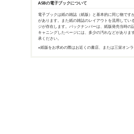
ASBの電子ブックについて
電子ブックは紙の雑誌（紙版）と基本的に同じ物です
があります。また紙の雑誌のレイアウトを流用してい
ジが存在します。バックナンバーは、紙版発売当時の
キャニングしたページには、多少の汚れなどがありま
承ください。
※紙版をお求めの際はお近くの書店、または三栄オンラ