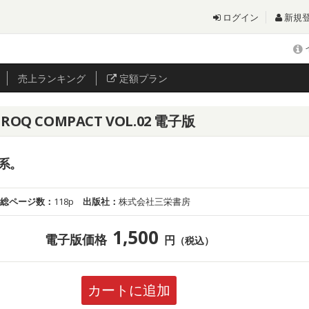
ログイン
新規
売上
ランキング
定額プラン
Q COMPACT VOL.02 電子版
系。
総ページ数：
118p
出版社：
株式会社三栄書房
1,500
電子版価格
円
（税込）
カートに追加