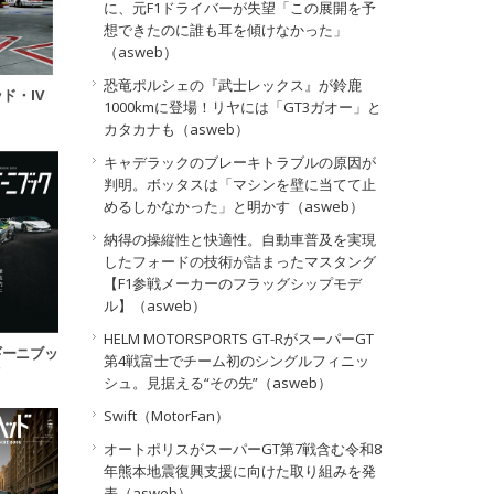
に、元F1ドライバーが失望「この展開を予
想できたのに誰も耳を傾けなかった」
（asweb）
恐竜ポルシェの『武士レックス』が鈴鹿
ド・IV
1000kmに登場！リヤには「GT3ガオー」と
カタカナも（asweb）
キャデラックのブレーキトラブルの原因が
判明。ボッタスは「マシンを壁に当てて止
めるしかなかった」と明かす（asweb）
納得の操縦性と快適性。自動車普及を実現
したフォードの技術が詰まったマスタング
【F1参戦メーカーのフラッグシップモデ
ル】（asweb）
HELM MOTORSPORTS GT-RがスーパーGT
ギーニブッ
第4戦富士でチーム初のシングルフィニッ
ク
シュ。見据える“その先”（asweb）
Swift（MotorFan）
オートポリスがスーパーGT第7戦含む令和8
年熊本地震復興支援に向けた取り組みを発
表（asweb）