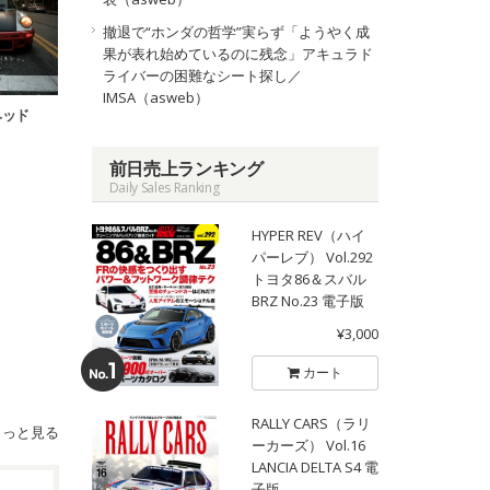
撤退で“ホンダの哲学”実らず「ようやく成
果が表れ始めているのに残念」アキュラド
ライバーの困難なシート探し／
IMSA（asweb）
ヘッド
前日売上ランキング
Daily Sales Ranking
HYPER REV（ハイ
パーレブ） Vol.292
トヨタ86＆スバル
BRZ No.23 電子版
¥3,000
カート
RALLY CARS（ラリ
もっと見る
ーカーズ） Vol.16
LANCIA DELTA S4 電
子版