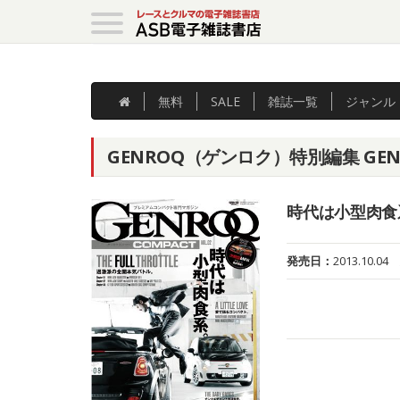
無料
SALE
雑誌
一覧
ジャンル
GENROQ（ゲンロク）特別編集 GENRO
時代は小型肉食
発売日：
2013.10.04