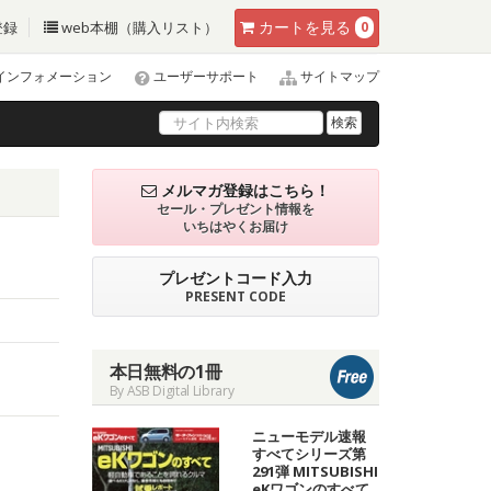
カート
を見る
登録
web本棚（購入リスト）
0
インフォメーション
ユーザーサポート
サイトマップ
検索
メルマガ登録はこちら！
セール・プレゼント情報を
いちはやくお届け
プレゼントコード入力
PRESENT CODE
本日無料の1冊
By ASB Digital Library
ニューモデル速報
すべてシリーズ第
291弾 MITSUBISHI
eKワゴンのすべて