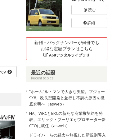
読む
詳細
新刊＋バックナンバーが何冊でも
お得な定額プランはこちら
ASBデジタルライブラリ
rev
最近の話題
Recent topics
“ホーム”ル・マンで大きな失望。プジョー
9X8、改良型開発と並行し不調の原因を徹
底究明へ（asweb）
FIA、WRCとERCの新たな商業権契約を発
表。エリック・ブーリエがプロモーター新
CEOに就任（asweb）
ドライバーらの懸念を無視した新規則導入