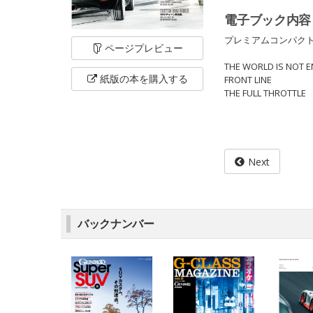
電子ブック内容
プレミアムコンパク
ページ
プレビュー
THE WORLD IS NOT 
紙版の本を
購入する
FRONT LINE
THE FULL THROTTLE
Next
バックナンバー