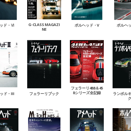
G-CLASS MAGAZI
ッド・Ⅵ
ポルヘッド・V
ポルヘッ
NE
フェラーリ488＆45
8シリーズ全記録
ド・III
フェラーリブック
ランボル