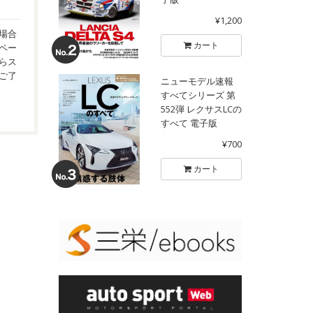
¥1,200
場合
カート
ペー
らス
ご了
ニューモデル速報
すべてシリーズ 第
552弾 レクサスLCの
すべて 電子版
¥700
カート