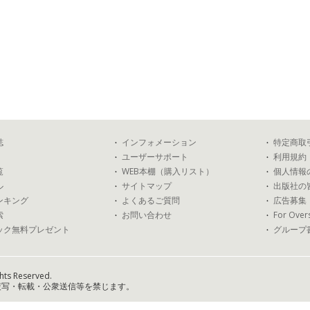
誌
インフォメーション
特定商取
ユーザーサポート
利用規約
覧
WEB本棚（購入リスト）
個人情報
ル
サイトマップ
出版社の
ンキング
よくあるご質問
広告募集
索
お問い合わせ
For Over
ック無料プレゼント
グループ
hts Reserved.
複写・転載・公衆送信等を禁じます。