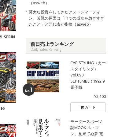
（asweb）
莫大な投資をしてきたアストンマーティ
ン。苦戦の原因は「F1での成功を急ぎすぎ
たこと」と元代表が指摘（asweb）
21 SPRIN
G
前日売上ランキング
Daily Sales Ranking
CAR STYLING（カー
スタイリング）
Vol.090
SEPTEMBER 1992.9
電子版
¥2,100
カート
.16
モータースポーツ
誌MOOK ル・マ
ン。見果てぬ夢 電