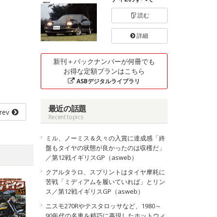
読む
詳細
新刊＋バックナンバーが何冊でも
お得な定額プランはこちら
ASBデジタルライブラリ
最近の話題
rev
Recent topics
ミル、ノーミス＆久々の入賞に達成感「終
盤もタイヤの状態が良かったのは収穫だ」
／第12戦イギリスGP（asweb）
クアルタラロ、スプリントはタイヤ摩耗に
苦戦「ミディアムを履いていれば」とリン
ス／第12戦イギリスGP（asweb）
ニスモ270Rやテスタロッサなど、1980～
90年代の名車を精巧に再現したホットウィ