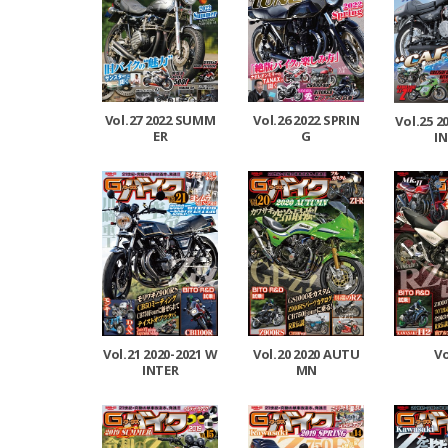
Vol.27 2022 SUMM
Vol.26 2022 SPRIN
Vol.25 2
ER
G
I
Vol.21 2020-2021 W
Vol.20 2020 AUTU
Vo
INTER
MN