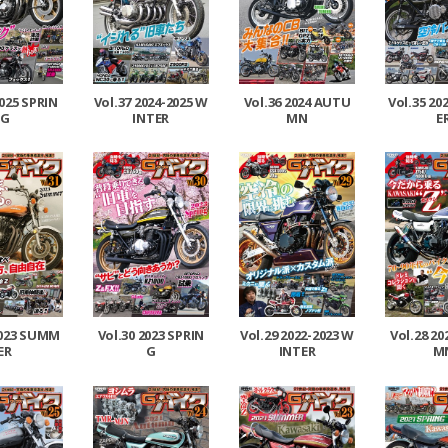
2025 SPRIN
Vol.37 2024-2025 W
Vol.36 2024 AUTU
Vol.35 2
G
INTER
MN
E
2023 SUMM
Vol.30 2023 SPRIN
Vol.29 2022-2023 W
Vol.28 2
ER
G
INTER
M