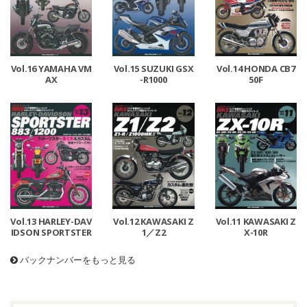
Vol.16 YAMAHA VM
Vol.15 SUZUKI GSX
Vol.14 HONDA CB7
AX
-R1000
50F
Vol.13 HARLEY-DAV
Vol.12 KAWASAKI Z
Vol.11 KAWASAKI Z
IDSON SPORTSTER
1／Z2
X-10R
バックナンバーをもっと見る