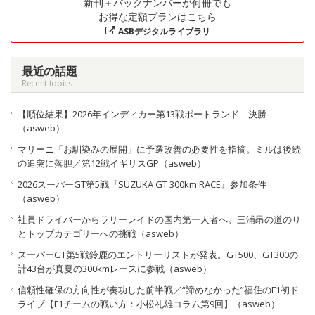
新刊＋バックナンバーが何冊でも
お得な定額プランはこちら
ASBデジタルライブラリ
最近の話題
Recent topics
【順位結果】2026年インディカー第13戦ポートランド 決勝
（asweb）
マリーニ「お馴染みの展開」に予選改善の必要性を指摘。ミルは後続
の追突に落胆／第12戦イギリスGP（asweb）
2026スーパーGT第5戦『SUZUKA GT 300km RACE』参加条件
（asweb）
社員ドライバーからラリーレイドの国内第一人者へ。三浦昂の道のり
とトップカテゴリーへの挑戦（asweb）
スーパーGT第5戦鈴鹿のエントリーリストが発表。GT500、GT300の
計43台が真夏の300kmレースに参戦（asweb）
信頼性確保の方向性が奏功した前半戦／“諦めなかった”福住のF1初ド
ライブ【F1チームの戦い方：小松礼雄コラム第9回】（asweb）