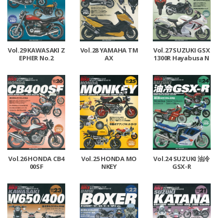
Vol.29 KAWASAKI Z
Vol.28 YAMAHA TM
Vol.27 SUZUKI GSX
EPHER No.2
AX
1300R Hayabusa N
o.2
Vol.26 HONDA CB4
Vol.25 HONDA MO
Vol.24 SUZUKI 油冷
00SF
NKEY
GSX-R