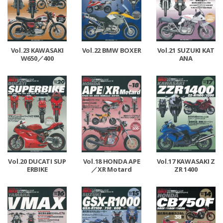
Vol.23 KAWASAKI
Vol.22 BMW BOXER
Vol.21 SUZUKI KAT
W650／400
ANA
Vol.20 DUCATI SUP
Vol.18 HONDA APE
Vol.17 KAWASAKI Z
ERBIKE
／XR Motard
ZR 1400