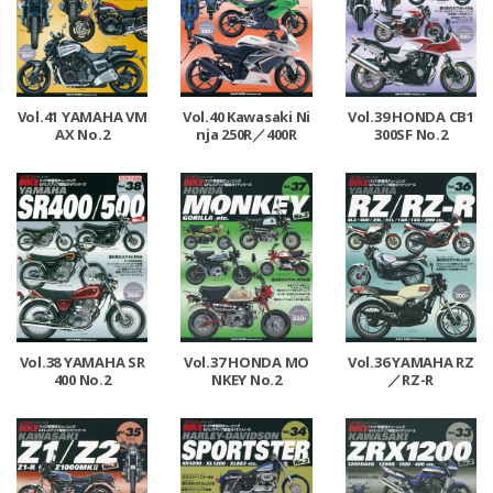
Vol.41 YAMAHA VM
Vol.40 Kawasaki Ni
Vol.39 HONDA CB1
AX No.2
nja 250R／400R
300SF No.2
Vol.38 YAMAHA SR
Vol.37 HONDA MO
Vol.36 YAMAHA RZ
400 No.2
NKEY No.2
／RZ-R