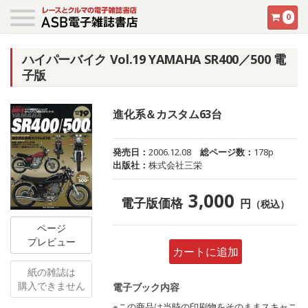
0
ハイパーバイク Vol.19 YAMAHA SR400／500 電
子版
進化系＆カスタム63台
発売日：
2006.12.08
総ページ数：
178p
出版社：
株式会社三栄
3,000
電子版価格
円
（税込）
ページ
プレビュー
カートに追加
紙の雑誌は
購入できません
電子ブック内容
※この商品は当時の印刷物をそのままスキャニ