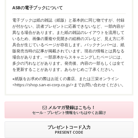
ASBの電子ブックについて
電子ブックは紙の雑誌（紙版）と基本的に同じ物ですが、付録
が付かない、読者プレゼントに応募できないなど、一部内容が
異なる場合があります。また紙の雑誌のレイアウトを流用して
いるため、画像の重複や見開きの絵柄のズレなど、見え方に不
具合が生じているページが存在します。バックナンバーは、紙
版発売当時の記事が掲載されています。現在の情報とは異なる
場合があります。一部原本からスキャニングしたページには、
多少の汚れなどがあります。発売後、内容の一部もしくは全て
を更新することがあります。あらかじめご了承ください。
※紙版をお求めの際はお近くの書店、または三栄オンライン
<
https://shop.san-ei-corp.co.jp/
>までお問い合わせください。
メルマガ登録はこちら！
セール・プレゼント情報を
いちはやくお届け
プレゼントコード入力
PRESENT CODE