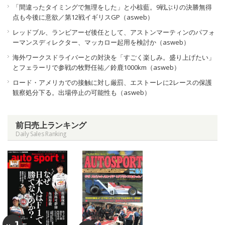
「間違ったタイミングで無理をした」と小椋藍。9戦ぶりの決勝無得
点も今後に意欲／第12戦イギリスGP（asweb）
レッドブル、ランビアーゼ後任として、アストンマーティンのパフォ
ーマンスディレクター、マッカロー起用を検討か（asweb）
海外ワークスドライバーとの対決を「すごく楽しみ。盛り上げたい」
とフェラーリで参戦の牧野任祐／鈴鹿1000km（asweb）
ロード・アメリカでの接触に対し厳罰、エストーレに2レースの保護
観察処分下る。出場停止の可能性も（asweb）
前日売上ランキング
Daily Sales Ranking