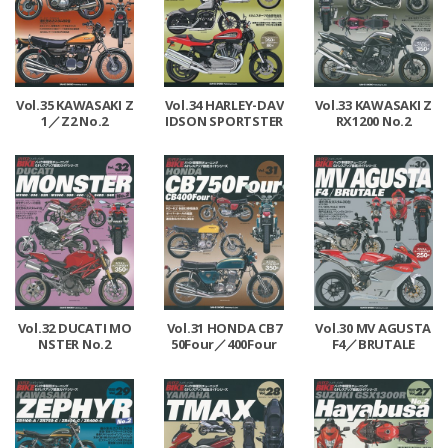
Vol.35 KAWASAKI Z
Vol.34 HARLEY-DAV
Vol.33 KAWASAKI Z
1／Z2 No.2
IDSON SPORTSTER
RX1200 No.2
No.2
Vol.32 DUCATI MO
Vol.31 HONDA CB7
Vol.30 MV AGUSTA
NSTER No.2
50Four／400Four
F4／BRUTALE