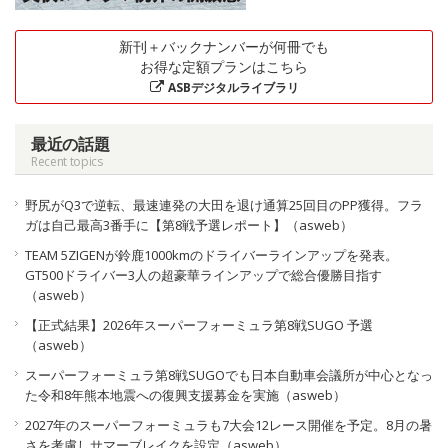
新刊＋バックナンバーが何冊でも
お得な定額プランはこちら
ASBデジタルライブラリ
最近の話題
Recent topics
野尻がQ3で逆転、最速連発の大田を退け通算25回目のPP獲得。フラ
ガは自己最高3番手に【第8戦予選レポート】（asweb）
TEAM 5ZIGENが鈴鹿1000kmのドライバーラインアップを発表。
GT500ドライバー3人の超豪華ラインアップで総合優勝目指す
（asweb）
【正式結果】2026年スーパーフォーミュラ第8戦SUGO 予選
（asweb）
スーパーフォーミュラ第8戦SUGOでも日本自動車会議所が中心となっ
た令和8年熊本地震への復興支援募金を実施（asweb）
2027年のスーパーフォーミュラも7大会12レース開催を予定。8月の暑
さを考慮しサマーブレイクを設定（asweb）