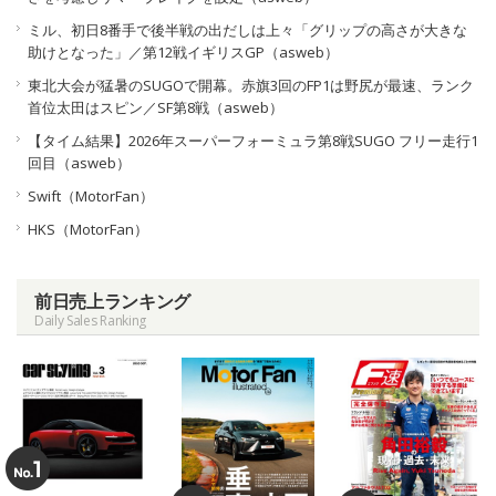
ミル、初日8番手で後半戦の出だしは上々「グリップの高さが大きな
助けとなった」／第12戦イギリスGP（asweb）
東北大会が猛暑のSUGOで開幕。赤旗3回のFP1は野尻が最速、ランク
首位太田はスピン／SF第8戦（asweb）
【タイム結果】2026年スーパーフォーミュラ第8戦SUGO フリー走行1
回目（asweb）
Swift（MotorFan）
HKS（MotorFan）
前日売上ランキング
Daily Sales Ranking