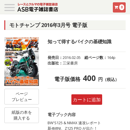
0
モトチャンプ 2016年3月号 電子版
知って得するバイクの基礎知識
発売日：
2016.02.05
総ページ数：
164p
出版社：
三栄書房
400
電子版価格
円
（税込）
ページ
カートに追加
プレビュー
紙版の本を
電子ブック内容
購入する
BW'S125 & NMAX 速攻レポート
新4MINI、Z125 PRO が出た！