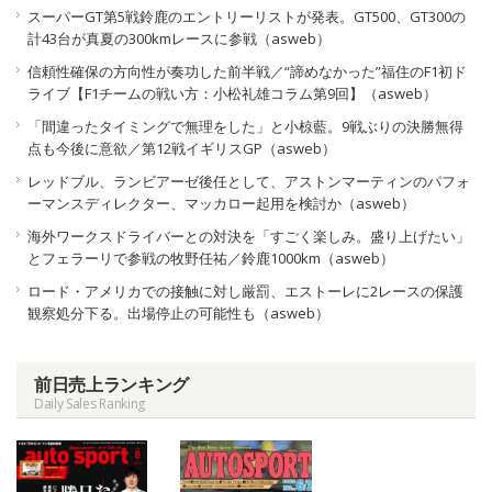
スーパーGT第5戦鈴鹿のエントリーリストが発表。GT500、GT300の
計43台が真夏の300kmレースに参戦（asweb）
信頼性確保の方向性が奏功した前半戦／“諦めなかった”福住のF1初ド
ライブ【F1チームの戦い方：小松礼雄コラム第9回】（asweb）
「間違ったタイミングで無理をした」と小椋藍。9戦ぶりの決勝無得
点も今後に意欲／第12戦イギリスGP（asweb）
レッドブル、ランビアーゼ後任として、アストンマーティンのパフォ
ーマンスディレクター、マッカロー起用を検討か（asweb）
海外ワークスドライバーとの対決を「すごく楽しみ。盛り上げたい」
とフェラーリで参戦の牧野任祐／鈴鹿1000km（asweb）
ロード・アメリカでの接触に対し厳罰、エストーレに2レースの保護
観察処分下る。出場停止の可能性も（asweb）
前日売上ランキング
Daily Sales Ranking