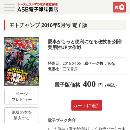
0
モトチャンプ 2016年5月号 電子版
愛車がもっと便利になる秘技を公開!
実用性UP大作戦
発売日：
2016.04.06
総ページ数：
164p
出版社：
三栄書房
400
電子版価格
円
（税込）
ページ
プレビュー
カートに追加
紙版の本を
購入する
電子ブック内容
※この商品（電子配信版）に付録ラバーキーホ