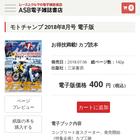
0
モトチャンプ 2018年8月号 電子版
お得技満載! カブ読本
発売日：
2018.07.06
総ページ数：
142p
出版社：
三栄書房
400
電子版価格
円
（税込）
ページ
カートに追加
プレビュー
紙版の本を
電子ブック内容
購入する
コンプリート改スクーター、発売開始
［特集企画］カブ三昧