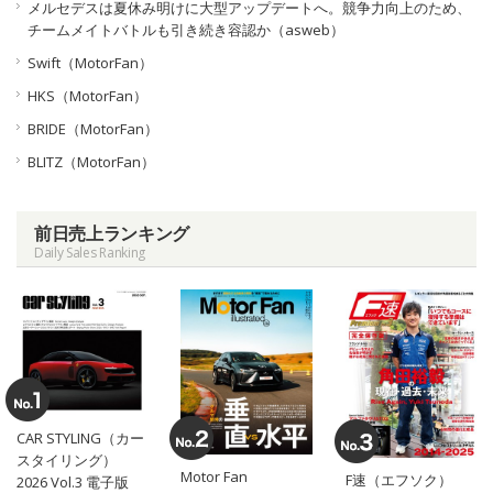
メルセデスは夏休み明けに大型アップデートへ。競争力向上のため、
チームメイトバトルも引き続き容認か（asweb）
Swift（MotorFan）
HKS（MotorFan）
BRIDE（MotorFan）
BLITZ（MotorFan）
前日売上ランキング
Daily Sales Ranking
CAR STYLING（カー
スタイリング）
Motor Fan
F速（エフソク）
2026 Vol.3 電子版