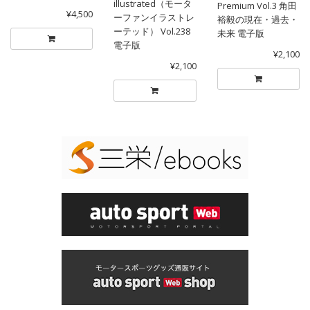
illustrated（モータ
Premium Vol.3 角田
¥4,500
ーファンイラストレ
裕毅の現在・過去・
ーテッド） Vol.238
未来 電子版
電子版
¥2,100
¥2,100