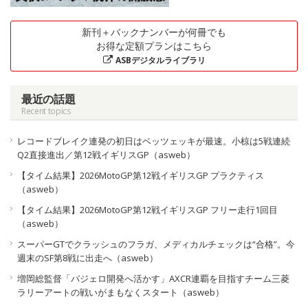
新刊＋バックナンバーが何冊でも
お得な定額プランはこちら
ASBデジタルライブラリ
最近の話題
Recent topics
レコードブレイク連発の初日はベッツェッキが最速。小椋は5戦連続
Q2直接進出／第12戦イギリスGP（asweb）
【タイム結果】2026MotoGP第12戦イギリスGP プラクティス
（asweb）
【タイム結果】2026MotoGP第12戦イギリスGP フリー走行1回目
（asweb）
スーパーGTでクラッシュのフラガ、メディカルチェックは“合格”。今
週末のSF第8戦に出走へ（asweb）
増岡総監督「パジェロ開発へ活かす」AXCR連覇を目指すチーム三菱
ラリーアートの戦いがまもなくスタート（asweb）