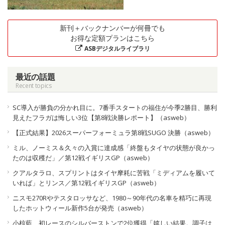
新刊＋バックナンバーが何冊でも
お得な定額プランはこちら
ASBデジタルライブラリ
最近の話題
Recent topics
SC導入が勝負の分かれ目に。7番手スタートの福住が今季2勝目、勝利
見えたフラガは悔しい3位【第8戦決勝レポート】（asweb）
【正式結果】2026スーパーフォーミュラ第8戦SUGO 決勝（asweb）
ミル、ノーミス＆久々の入賞に達成感「終盤もタイヤの状態が良かっ
たのは収穫だ」／第12戦イギリスGP（asweb）
クアルタラロ、スプリントはタイヤ摩耗に苦戦「ミディアムを履いて
いれば」とリンス／第12戦イギリスGP（asweb）
ニスモ270Rやテスタロッサなど、1980～90年代の名車を精巧に再現
したホットウィール新作5台が発売（asweb）
小椋藍、初レースのシルバーストンで2位獲得「嬉しい結果。調子は