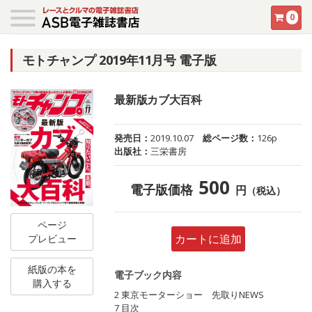
0
モトチャンプ 2019年11月号 電子版
最新版カブ大百科
発売日：
2019.10.07
総ページ数：
126p
出版社：
三栄書房
500
電子版価格
円
（税込）
ページ
カートに追加
プレビュー
紙版の本を
電子ブック内容
購入する
2 東京モーターショー 先取りNEWS
7 目次