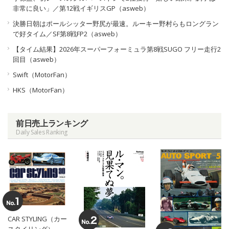
非常に良い」／第12戦イギリスGP（asweb）
決勝日朝はポールシッター野尻が最速。ルーキー野村らもロングラン
で好タイム／SF第8戦FP2（asweb）
【タイム結果】2026年スーパーフォーミュラ第8戦SUGO フリー走行2
回目（asweb）
Swift（MotorFan）
HKS（MotorFan）
前日売上ランキング
Daily Sales Ranking
CAR STYLING（カー