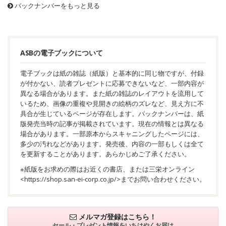
バックナンバーをもっと見る
ASBの電子ブックについて
電子ブックは紙の雑誌（紙版）と基本的に同じ物ですが、付録
が付かない、読者プレゼントに応募できないなど、一部内容が
異なる場合があります。また紙の雑誌のレイアウトを流用して
いるため、画像の重複や見開きの絵柄のズレなど、見え方に不
具合が生じているページが存在します。バックナンバーは、紙
版発売当時の記事が掲載されています。現在の情報とは異なる
場合があります。一部原本からスキャニングしたページには、
多少の汚れなどがあります。発売後、内容の一部もしくは全て
を更新することがあります。あらかじめご了承ください。
※紙版をお求めの際はお近くの書店、または三栄オンライン
<
https://shop.san-ei-corp.co.jp/
>までお問い合わせください。
メルマガ登録はこちら！
セール・プレゼント情報を
いちはやくお届け