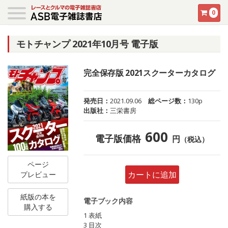
0
モトチャンプ 2021年10月号 電子版
完全保存版 2021スクーターカタログ
発売日：
2021.09.06
総ページ数：
130p
出版社：
三栄書房
600
電子版価格
円
（税込）
ページ
カートに追加
プレビュー
紙版の本を
電子ブック内容
購入する
1 表紙
3 目次