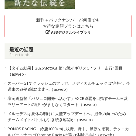
新刊＋バックナンバーが何冊でも
お得な定額プランはこちら
ASBデジタルライブラリ
最近の話題
Recent topics
【タイム結果】2026MotoGP第12戦イギリスGP フリー走行1回目
（asweb）
スーパーGTでクラッシュのフラガ、メディカルチェックは“合格”。今
週末のSF第8戦に出走へ（asweb）
増岡総監督「パジェロ開発へ活かす」AXCR連覇を目指すチーム三菱
ラリーアートの戦いがまもなくスタート（asweb）
メルセデスは夏休み明けに大型アップデートへ。競争力向上のため、
チームメイトバトルも引き続き容認か（asweb）
PONOS RACING、鈴鹿1000kmに牧野、野中、篠原を招聘。テクニカ
ルパートナーはD’station Racingの強力体制で挑む（asweb）