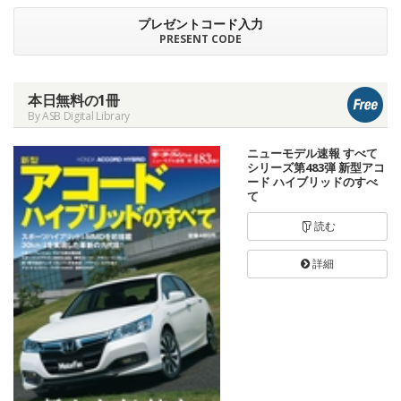
プレゼントコード入力
PRESENT CODE
本日無料の1冊
By ASB Digital Library
ニューモデル速報 すべて
シリーズ第483弾 新型アコ
ード ハイブリッドのすべ
て
読む
詳細