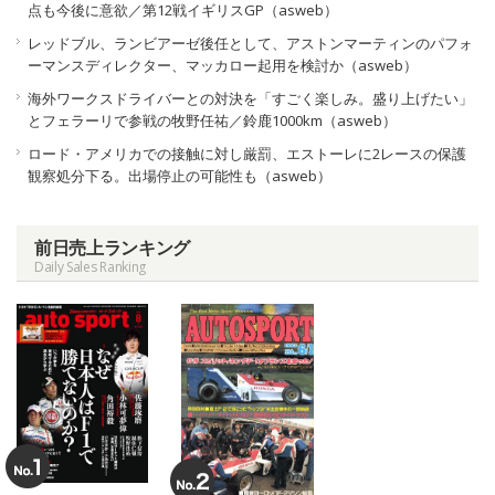
点も今後に意欲／第12戦イギリスGP（asweb）
レッドブル、ランビアーゼ後任として、アストンマーティンのパフォ
ーマンスディレクター、マッカロー起用を検討か（asweb）
海外ワークスドライバーとの対決を「すごく楽しみ。盛り上げたい」
とフェラーリで参戦の牧野任祐／鈴鹿1000km（asweb）
ロード・アメリカでの接触に対し厳罰、エストーレに2レースの保護
観察処分下る。出場停止の可能性も（asweb）
前日売上ランキング
Daily Sales Ranking