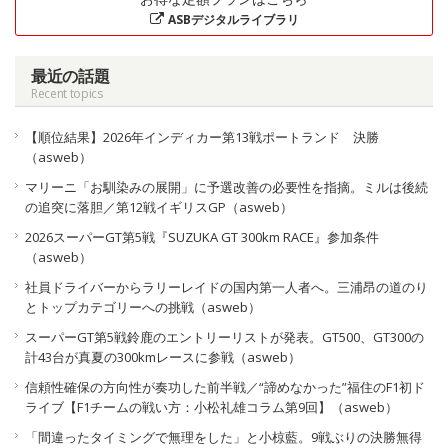
ASBデジタルライブラリ
最近の話題
Recent topics
【順位結果】2026年インディカー第13戦ポートランド 決勝
（asweb）
マリーニ「お馴染みの展開」に予選改善の必要性を指摘。ミルは後続
の追突に落胆／第12戦イギリスGP（asweb）
2026スーパーGT第5戦『SUZUKA GT 300km RACE』参加条件
（asweb）
社員ドライバーからラリーレイドの国内第一人者へ。三浦昂の道のり
とトップカテゴリーへの挑戦（asweb）
スーパーGT第5戦鈴鹿のエントリーリストが発表。GT500、GT300の
計43台が真夏の300kmレースに参戦（asweb）
信頼性確保の方向性が奏功した前半戦／“諦めなかった”福住のF1初ド
ライブ【F1チームの戦い方：小松礼雄コラム第9回】（asweb）
「間違ったタイミングで無理をした」と小椋藍。9戦ぶりの決勝無得