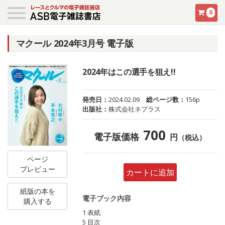
0
マクール 2024年3月号 電子版
2024年はこの選手を狙え!!
発売日：
2024.02.09
総ページ数：
156p
出版社：
株式会社ネプラス
700
電子版価格
円
（税込）
ページ
プレビュー
カートに追加
紙版の本を
電子ブック内容
購入する
1 表紙
5 目次