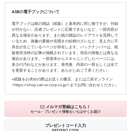
ASBの電子ブックについて
電子ブックは紙の雑誌（紙版）と基本的に同じ物ですが、付録
が付かない、読者プレゼントに応募できないなど、一部内容が
異なる場合があります。また紙の雑誌のレイアウトを流用して
いるため、画像の重複や見開きの絵柄のズレなど、見え方に不
具合が生じているページが存在します。バックナンバーは、紙
版発売当時の記事が掲載されています。現在の情報とは異なる
場合があります。一部原本からスキャニングしたページには、
多少の汚れなどがあります。発売後、内容の一部もしくは全て
を更新することがあります。あらかじめご了承ください。
※紙版をお求めの際はお近くの書店、または三栄オンライン
<
https://shop.san-ei-corp.co.jp/
>までお問い合わせください。
メルマガ登録はこちら！
セール・プレゼント情報を
いちはやくお届け
プレゼントコード入力
PRESENT CODE