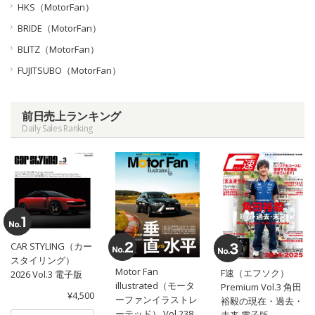
HKS（MotorFan）
BRIDE（MotorFan）
BLITZ（MotorFan）
FUJITSUBO（MotorFan）
前日売上ランキング
Daily Sales Ranking
CAR STYLING（カー
スタイリング）
Motor Fan
F速（エフソク）
2026 Vol.3 電子版
illustrated（モータ
Premium Vol.3 角田
¥4,500
ーファンイラストレ
裕毅の現在・過去・
ーテッド） Vol.238