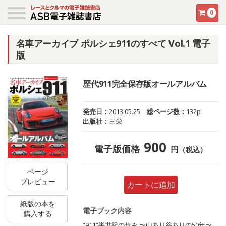
0
名車アーカイブ ポルシェ911のすべて Vol.1 電子
版
歴代911完全保存版オールアルバム
発売日：
2013.05.25
総ページ数：
132p
出版社：
三栄
900
電子版価格
円
（税込）
ページ
プレビュー
カートに追加
紙版の本を
電子ブック内容
購入する
“911”半世紀の歩み 〜山あり谷ありの50年〜