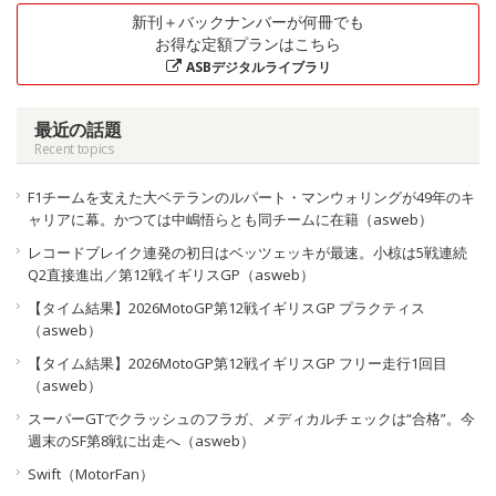
新刊＋バックナンバーが何冊でも
お得な定額プランはこちら
ASBデジタルライブラリ
最近の話題
Recent topics
F1チームを支えた大ベテランのルパート・マンウォリングが49年のキ
ャリアに幕。かつては中嶋悟らとも同チームに在籍（asweb）
レコードブレイク連発の初日はベッツェッキが最速。小椋は5戦連続
Q2直接進出／第12戦イギリスGP（asweb）
【タイム結果】2026MotoGP第12戦イギリスGP プラクティス
（asweb）
【タイム結果】2026MotoGP第12戦イギリスGP フリー走行1回目
（asweb）
スーパーGTでクラッシュのフラガ、メディカルチェックは“合格”。今
週末のSF第8戦に出走へ（asweb）
Swift（MotorFan）