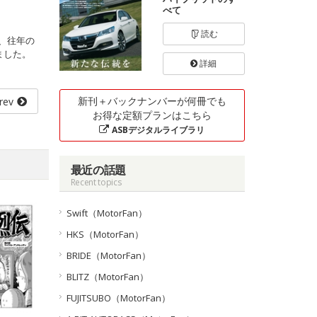
べて
読む
、往年の
ました。
詳細
新刊＋バックナンバーが何冊でも
rev
お得な定額プランはこちら
ASBデジタルライブラリ
最近の話題
Recent topics
Swift（MotorFan）
HKS（MotorFan）
BRIDE（MotorFan）
BLITZ（MotorFan）
FUJITSUBO（MotorFan）