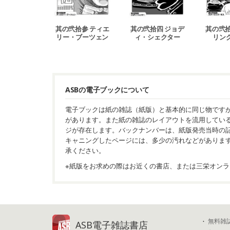
其の弐拾参 ティエ
其の弐拾四 ジョデ
其の弐拾
リー・ブーツェン
ィ・シェクター
リン
ASBの電子ブックについて
電子ブックは紙の雑誌（紙版）と基本的に同じ物です
があります。また紙の雑誌のレイアウトを流用してい
ジが存在します。バックナンバーは、紙版発売当時の
キャニングしたページには、多少の汚れなどがありま
承ください。
※紙版をお求めの際はお近くの書店、または三栄オンラ
無料雑
ASB電子雑誌書店