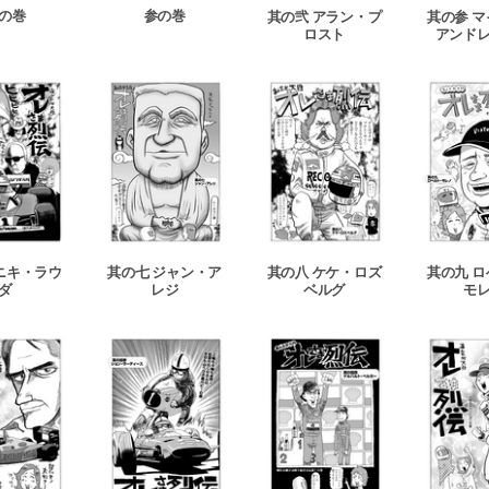
の巻
参の巻
其の弐 アラン・プ
其の参 
ロスト
アンド
ニキ・ラウ
其の七 ジャン・ア
其の八 ケケ・ロズ
其の九 
ダ
レジ
ベルグ
モ