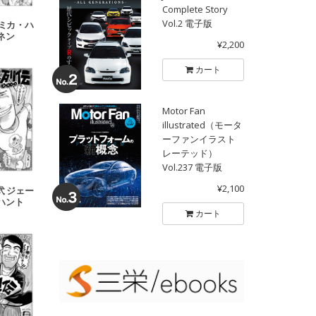
Complete Story
Vol.2 電子版
 ミカ・ハ
ネン
¥2,200
カート
Motor Fan
illustrated（モータ
ーファンイラスト
レーテッド）
Vol.237 電子版
¥2,100
弐 ジェー
ハント
カート