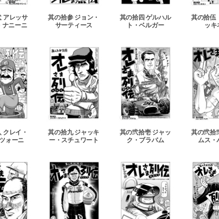
 アレッサ
其の拾参 ジョン・
其の拾四 ゲルハル
其の拾伍
・ナニーニ
サーティース
ト・ベルガー
ッキ
 クレイ・
其の拾九 ジャッキ
其の弐拾壱 ジャッ
其の弐拾
ツォーニ
ー・スチュワート
ク・ブラバム
ムス・