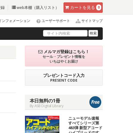
カート
を見る
登録
web本棚（購入リスト）
0
インフォメーション
ユーザーサポート
サイトマップ
検索
メルマガ登録はこちら！
セール・プレゼント情報を
いちはやくお届け
プレゼントコード入力
PRESENT CODE
本日無料の1冊
By ASB Digital Library
ニューモデル速報
すべてシリーズ第
483弾 新型アコード
ハイブリッドのす