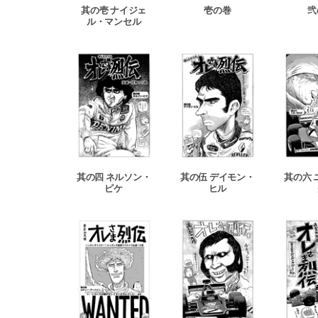
其の壱 ナイジェ
壱の巻
弐
ル・マンセル
其の四 ネルソン・
其の伍 デイモン・
其の六 
ピケ
ヒル