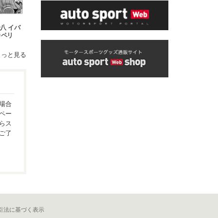
八 イバ
カペリ
もっと見る
場合
ペー
らス
ご了
引法に基づく表示