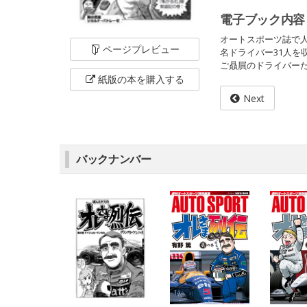
電子ブック内容
オートスポーツ誌で
ページ
プレビュー
名ドライバー31人を
ご贔屓のドライバー
紙版の本を
購入する
Next
バックナンバー