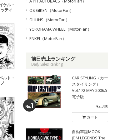
A PIT AUTOBACS（MotorFan）
マイケル・
レッティ
OS GIKEN（MotorFan）
OHLINS（MotorFan）
YOKOHAMA WHEEL（MotorFan）
ENKEI（MotorFan）
前日売上ランキング
Daily Sales Ranking
CAR STYLING（カー
ロベルト・
レノ
スタイリング）
Vol.172 MAY 2006.5
電子版
¥2,300
カート
自動車誌MOOK
JDM LEGENDS The