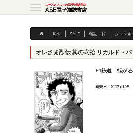
無料
SALE
雑誌
一覧
ジャンル
オレさま烈伝 其の弐拾 リカルド・パ
F1鉄道「転がる
発売日：
2007.01.25