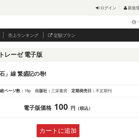
ログイン
新規
売上
ランキング
定額プラン
トレーゼ 電子版
石」線 繁盛記の巻!
総ページ数：
18p
出版社：
三栄書房
定期発売日：
不定期刊
100
電子版価格
円
（税込）
カートに追加