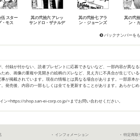
伍 スター
其の弐拾六 アレッ
其の弐拾七 アラ
其の弐拾
グ・モス
サンドロ・ザナルデ
ン・ジョーンズ
ン・
ィ
バックナンバーを
が、付録が付かない、読者プレゼントに応募できないなど、一部内容が異なる
るため、画像の重複や見開きの絵柄のズレなど、見え方に不具合が生じている
記事が掲載されています。現在の情報とは異なる場合があります。一部原本か
す。発売後、内容の一部もしくは全てを更新することがあります。あらかじめ
イン<
https://shop.san-ei-corp.co.jp/
>までお問い合わせください。
誌
インフォメーション
特定商取