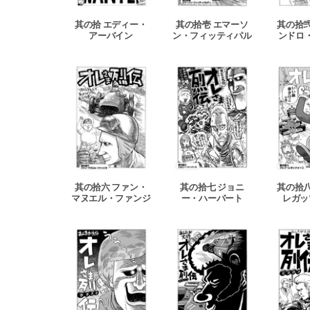
其の拾 エディー・
其の拾壱 エマーソ
其の拾弐
アーバイン
ン・フィッティパル
ンドロ
ディ
其の拾六 ファン・
其の拾七 ジョニ
其の拾八
マヌエル・ファンジ
ー・ハーバート
レガッ
オ