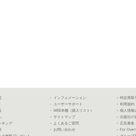
誌
インフォメーション
特定商取
ユーザーサポート
利用規約
覧
WEB本棚（購入リスト）
個人情報
ル
サイトマップ
出版社の
ンキング
よくあるご質問
広告募集
索
お問い合わせ
For Over
ック無料プレゼント
グループ