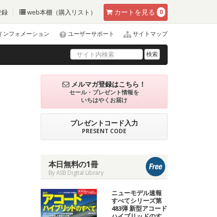
カート
を見る
登録
web本棚（購入リスト）
0
インフォメーション
ユーザーサポート
サイトマップ
検索
メルマガ登録はこちら！
セール・プレゼント情報を
いちはやくお届け
プレゼントコード入力
PRESENT CODE
本日無料の1冊
By ASB Digital Library
ニューモデル速報
すべてシリーズ第
483弾 新型アコード
ハイブリッドのす