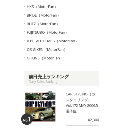
HKS（MotorFan）
BRIDE（MotorFan）
BLITZ（MotorFan）
FUJITSUBO（MotorFan）
A PIT AUTOBACS（MotorFan）
OS GIKEN（MotorFan）
OHLINS（MotorFan）
前日売上ランキング
Daily Sales Ranking
CAR STYLING（カー
スタイリング）
Vol.172 MAY 2006.5
電子版
¥2,300