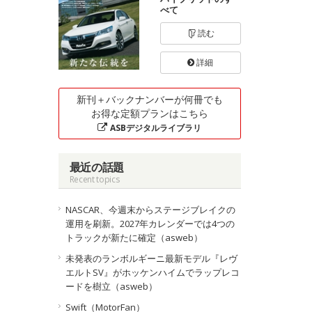
べて
読む
詳細
新刊＋バックナンバーが何冊でも
お得な定額プランはこちら
ASBデジタルライブラリ
最近の話題
Recent topics
NASCAR、今週末からステージブレイクの
運用を刷新。2027年カレンダーでは4つの
トラックが新たに確定（asweb）
未発表のランボルギーニ最新モデル『レヴ
エルトSV』がホッケンハイムでラップレコ
ードを樹立（asweb）
Swift（MotorFan）