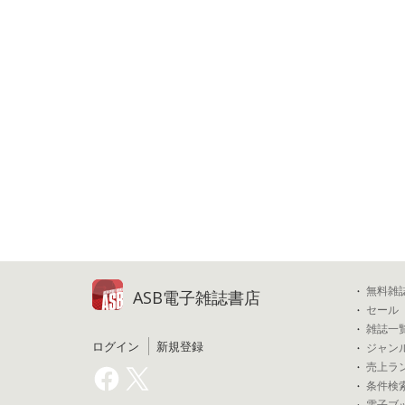
無料雑
ASB電子雑誌書店
セール
雑誌一
ログイン
新規登録
ジャン
売上ラ
条件検
電子ブ