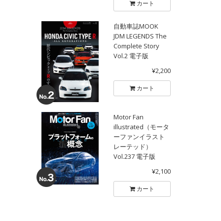
カート
自動車誌MOOK
JDM LEGENDS The
Complete Story
Vol.2 電子版
¥2,200
カート
Motor Fan
illustrated（モータ
ーファンイラスト
レーテッド）
Vol.237 電子版
¥2,100
カート