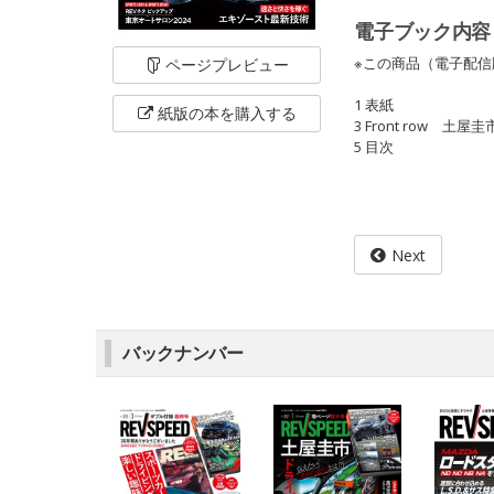
電子ブック内容
※この商品（電子配信
ページ
プレビュー
1 表紙
紙版の本を
購入する
3 Front row
5 目次
Next
バックナンバー