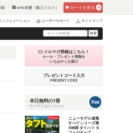
カート
を見る
登録
web本棚（購入リスト）
0
インフォメーション
ユーザーサポート
サイトマップ
検索
メルマガ登録はこちら！
セール・プレゼント情報を
いちはやくお届け
プレゼントコード入力
PRESENT CODE
本日無料の1冊
By ASB Digital Library
ニューモデル速報
すべてシリーズ第
598弾 ダイハツ タ
フトのすべて