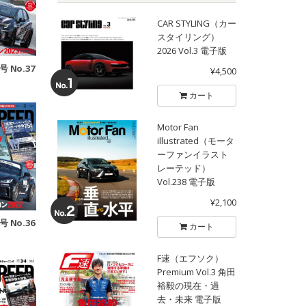
CAR STYLING（カー
スタイリング）
2026 Vol.3 電子版
号 No.37
¥4,500
カート
Motor Fan
illustrated（モータ
ーファンイラスト
レーテッド）
Vol.238 電子版
¥2,100
号 No.36
カート
F速（エフソク）
Premium Vol.3 角田
裕毅の現在・過
去・未来 電子版