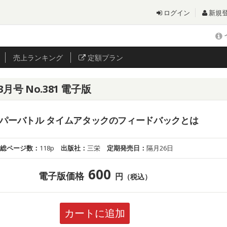
ログイン
新規
売上
ランキング
定額プラン
3月号 No.381 電子版
ーパーバトル タイムアタックのフィードバックとは
総ページ数：
118p
出版社：
三栄
定期発売日：
隔月26日
600
電子版価格
円
（税込）
カートに追加