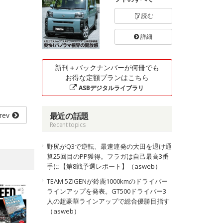
読む
詳細
新刊＋バックナンバーが何冊でも
お得な定額プランはこちら
ASBデジタルライブラリ
rev
最近の話題
Recent topics
野尻がQ3で逆転、最速連発の大田を退け通
算25回目のPP獲得。フラガは自己最高3番
手に【第8戦予選レポート】（asweb）
TEAM 5ZIGENが鈴鹿1000kmのドライバー
ラインアップを発表。GT500ドライバー3
人の超豪華ラインアップで総合優勝目指す
（asweb）