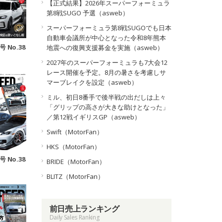
【正式結果】2026年スーパーフォーミュラ
第8戦SUGO 予選（asweb）
スーパーフォーミュラ第8戦SUGOでも日本
自動車会議所が中心となった令和8年熊本
号 No.38
地震への復興支援募金を実施（asweb）
2027年のスーパーフォーミュラも7大会12
レース開催を予定。8月の暑さを考慮しサ
マーブレイクを設定（asweb）
ミル、初日8番手で後半戦の出だしは上々
「グリップの高さが大きな助けとなった」
／第12戦イギリスGP（asweb）
Swift（MotorFan）
HKS（MotorFan）
号 No.38
BRIDE（MotorFan）
BLITZ（MotorFan）
前日売上ランキング
Daily Sales Ranking