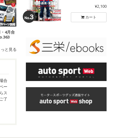
¥2,100
カート
3月・4月合
.363
もっと見る
場合
ペー
らス
ご了