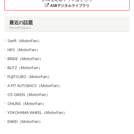
ASBデジタルライブラリ
最近の話題
Recent topics
Swift（MotorFan）
HKS（MotorFan）
BRIDE（MotorFan）
BLITZ（MotorFan）
FUJITSUBO（MotorFan）
A PIT AUTOBACS（MotorFan）
OS GIKEN（MotorFan）
OHLINS（MotorFan）
YOKOHAMA WHEEL（MotorFan）
ENKEI（MotorFan）