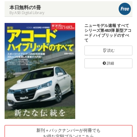
本日無料の1冊
By ASB Digital Library
ニューモデル速報 すべて
シリーズ第483弾 新型アコ
ード ハイブリッドのすべ
て
読む
詳細
新刊＋バックナンバーが何冊でも
お得な定額プランはこちら