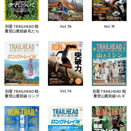
別冊 TRAILHEAD 軽
Vol.76
Vol.75
量登山最前線 私たち
が恐れているクマに
ついて。
Vol.74
別冊 TRAILHEAD 軽
別冊 TRAILHEAD 軽
量登山最前線 ロング
量登山最前線 ULギ
トレイル Vol.7
アカタログ vol.2