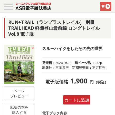
0
RUN+TRAIL（ランプラストレイル） 別冊
TRAILHEAD 軽量登山最前線 ロングトレイル
Vol.8 電子版
スルーハイクをしたその先の世界
発売日：
2026.06.10
総ページ数：
132p
出版社：
三栄書房
定期発売日：
不定期刊
1,900
電子版価格
円
（税込）
ページ
プレビュー
カートに追加
紙版の本を
購入する
電子ブック内容