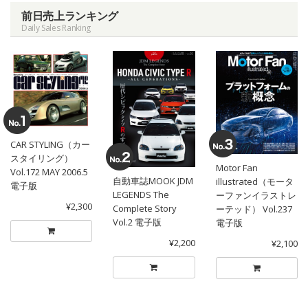
前日売上ランキング
Daily Sales Ranking
CAR STYLING（カー
スタイリング）
Motor Fan
Vol.172 MAY 2006.5
自動車誌MOOK JDM
illustrated（モータ
電子版
LEGENDS The
ーファンイラストレ
¥2,300
Complete Story
ーテッド） Vol.237
Vol.2 電子版
電子版
¥2,200
¥2,100