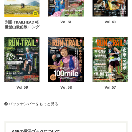
Vol.61
Vol.60
別冊 TRAILHEAD 軽
量登山最前線 ロング
トレイル Vol.1
Vol.59
Vol.58
Vol.57
バックナンバーをもっと見る
ASBの電子ブックについて