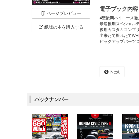
電子ブック内容
ページ
プレビュー
4型後期ハイエース徹
最速後期スペシャル
紙版の本を
購入する
後期カスタムコンプ
出来たて撮れたてWHE
ピックアップパーツ 
Next
バックナンバー