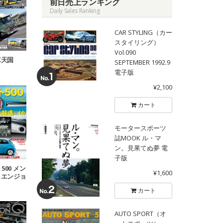
前日売上ランキング
Daily Sales Ranking
CAR STYLING（カー
スタイリング）
Vol.090
車天国
SEPTEMBER 1992.9
電子版
¥2,100
カート
モータースポーツ
誌MOOK ル・マ
ン。見果てぬ夢 電
子版
500 メン
¥1,600
＆エンジョ
ァイル
カート
AUTO SPORT（オ