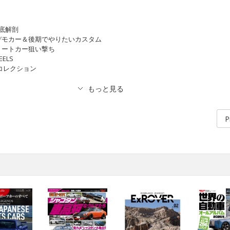
底解剖
デモカー＆後期でやりたいカスタム
リートカー狙い撃ち
ELS
コレクション
P