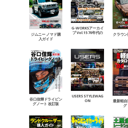
G-WORKSアーカイ
ブ Vol.15 70年代の
ジムニー ノマド購
クラウン
クルマたち─我々を
入ガイド
魅了した時代のTun
ing Car─
USERS STYLEWAG
谷口信輝ドライビン
ON
最新軽自
グノート 改訂版
グ 