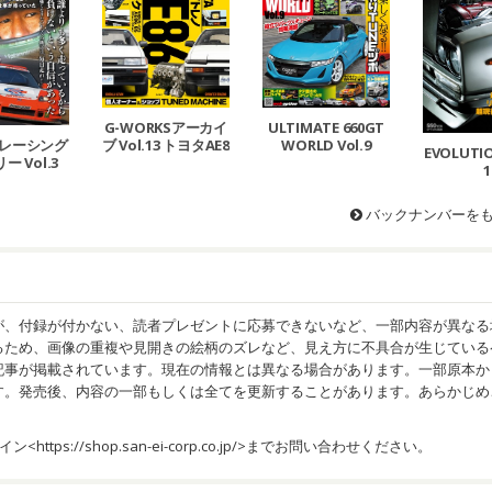
G-WORKSアーカイ
ULTIMATE 660GT
レーシング
ブ Vol.13 トヨタAE8
WORLD Vol.9
EVOLUTIO
ー Vol.3
6 レビン／トレノ
1
バックナンバーを
が、付録が付かない、読者プレゼントに応募できないなど、一部内容が異なる
るため、画像の重複や見開きの絵柄のズレなど、見え方に不具合が生じている
記事が掲載されています。現在の情報とは異なる場合があります。一部原本か
す。発売後、内容の一部もしくは全てを更新することがあります。あらかじめ
イン<
https://shop.san-ei-corp.co.jp/
>までお問い合わせください。