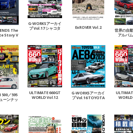
G-WORKSアーカイ
ExROVER Vol.2
ブ Vol.17 シャコタ
GENDS The
世界の自
ンなクルマたち ─車
e Story V
アルバム 
高短が似合うレーシ
l.1
ングなクルマたち─
ULTIMATE 660GT
ULTIMAT
G-WORKSアーカイ
 500／595
WORLD Vol.12
WORLD 
ブ Vol.16 TOYOTA
チューンナッ
AE86レビン／トレ
ドブック
ノ2025