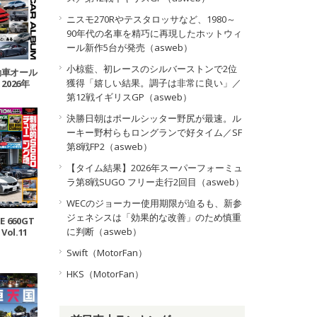
ニスモ270Rやテスタロッサなど、1980～
90年代の名車を精巧に再現したホットウィ
ール新作5台が発売（asweb）
小椋藍、初レースのシルバーストンで2位
動車オール
獲得「嬉しい結果。調子は非常に良い」／
2026年
第12戦イギリスGP（asweb）
決勝日朝はポールシッター野尻が最速。ル
ーキー野村らもロングランで好タイム／SF
第8戦FP2（asweb）
【タイム結果】2026年スーパーフォーミュ
ラ第8戦SUGO フリー走行2回目（asweb）
WECのジョーカー使用期限が迫るも、新参
ジェネシスは「効果的な改善」のため慎重
E 660GT
に判断（asweb）
Vol.11
Swift（MotorFan）
HKS（MotorFan）