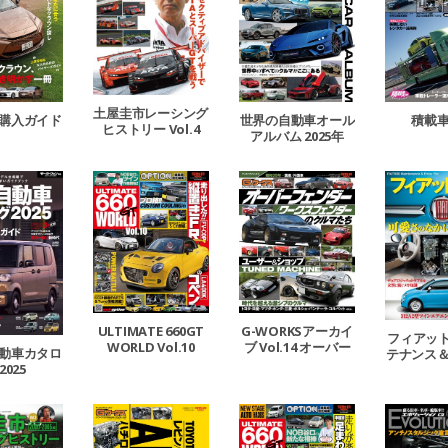
土屋圭市レーシング
購入ガイド
世界の自動車オール
積載
ヒストリー Vol.4
アルバム 2025年
ULTIMATE 660GT
G-WORKSアーカイ
フィアット
WORLD Vol.10
ブ Vol.14 オーバー
動車カタロ
テナンス
フェンダー／ワーク
2025
イフ
スフェンダーのクル
マたち