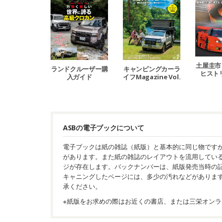
土屋圭市
ランドクルーザー購
キャンピングカーラ
ヒストリ
入ガイド
イフMagazine Vol.
2
ASBの電子ブックについて
電子ブックは紙の雑誌（紙版）と基本的に同じ物です
があります。また紙の雑誌のレイアウトを流用してい
ジが存在します。バックナンバーは、紙版発売当時の
キャニングしたページには、多少の汚れなどがありま
承ください。
※紙版をお求めの際はお近くの書店、または三栄オンラ