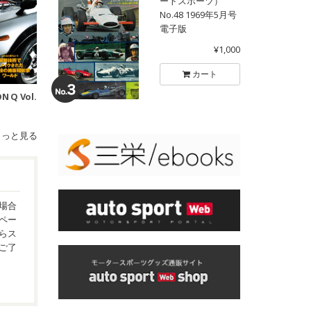
ートスポーツ）
No.48 1969年5月号
電子版
¥1,000
カート
N Q Vol.
もっと見る
場合
ペー
らス
ご了