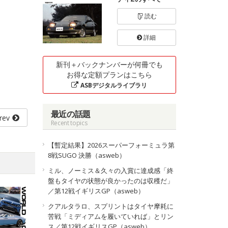
読む
詳細
新刊＋バックナンバーが何冊でも
お得な定額プランはこちら
ASBデジタルライブラリ
最近の話題
rev
Recent topics
【暫定結果】2026スーパーフォーミュラ第
8戦SUGO 決勝（asweb）
ミル、ノーミス＆久々の入賞に達成感「終
盤もタイヤの状態が良かったのは収穫だ」
／第12戦イギリスGP（asweb）
クアルタラロ、スプリントはタイヤ摩耗に
苦戦「ミディアムを履いていれば」とリン
ス／第12戦イギリスGP（asweb）