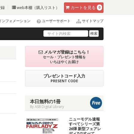
カート
を見る
登録
web本棚（購入リスト）
0
インフォメーション
ユーザーサポート
サイトマップ
検索
メルマガ登録はこちら！
セール・プレゼント情報を
いちはやくお届け
プレゼントコード入力
PRESENT CODE
本日無料の1冊
By ASB Digital Library
ニューモデル速報
すべてシリーズ第
26弾 新型フェアレ
ディZのすべて