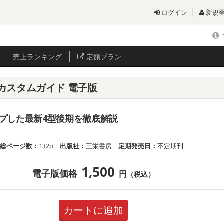
ログイン
新規
売上
ランキング
定額プラン
カスタムガイド 電子版
プした最新4型後期を徹底解説
総ページ数：
132p
出版社：
三栄書房
定期発売日：
不定期刊
1,500
電子版価格
円
（税込）
カートに追加