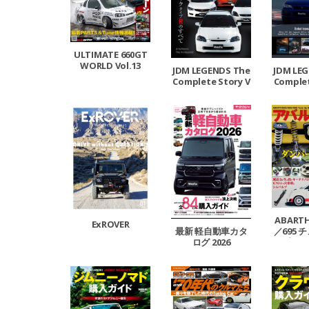
ULTIMATE 660GT
WORLD Vol.13
JDM LEGENDS The
JDM LE
Complete Story V
Complet
ol.2
o
ABARTH
ExROVER
最新 軽自動車カタ
／695 
ログ 2026
プガイ