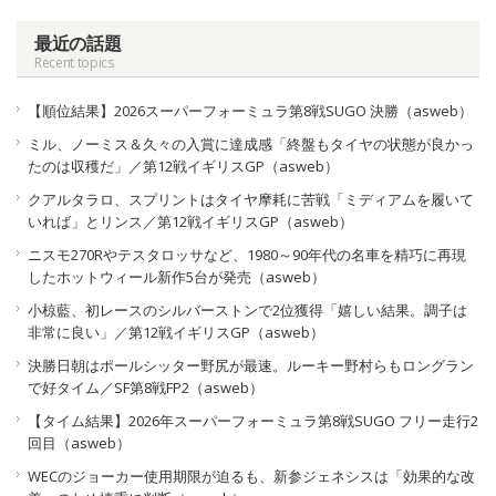
最近の話題
Recent topics
【順位結果】2026スーパーフォーミュラ第8戦SUGO 決勝（asweb）
ミル、ノーミス＆久々の入賞に達成感「終盤もタイヤの状態が良かっ
たのは収穫だ」／第12戦イギリスGP（asweb）
クアルタラロ、スプリントはタイヤ摩耗に苦戦「ミディアムを履いて
いれば」とリンス／第12戦イギリスGP（asweb）
ニスモ270Rやテスタロッサなど、1980～90年代の名車を精巧に再現
したホットウィール新作5台が発売（asweb）
小椋藍、初レースのシルバーストンで2位獲得「嬉しい結果。調子は
非常に良い」／第12戦イギリスGP（asweb）
決勝日朝はポールシッター野尻が最速。ルーキー野村らもロングラン
で好タイム／SF第8戦FP2（asweb）
【タイム結果】2026年スーパーフォーミュラ第8戦SUGO フリー走行2
回目（asweb）
WECのジョーカー使用期限が迫るも、新参ジェネシスは「効果的な改