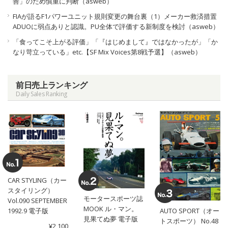
善」のため慎重に判断（asweb）
FIAが語るF1パワーユニット規則変更の舞台裏（1）メーカー救済措置
ADUOに弱点ありと認識。PU全体で評価する新制度を検討（asweb）
「食ってこそ上がる評価」「『はじめまして』ではなかったが」「か
なり苛立っている」etc.【SF Mix Voices第8戦予選】（asweb）
前日売上ランキング
Daily Sales Ranking
CAR STYLING（カー
スタイリング）
モータースポーツ誌
Vol.090 SEPTEMBER
MOOK ル・マン。
1992.9 電子版
AUTO SPORT（オー
見果てぬ夢 電子版
トスポーツ） No.48
¥2,100