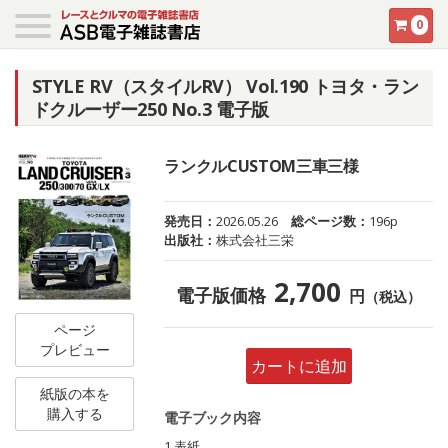
0
STYLE RV（スタイルRV） Vol.190 トヨタ・ラン
ドクルーザー250 No.3 電子版
ランクルCUSTOM三車三様
発売日：
2026.05.26
総ページ数：
196p
出版社：
株式会社三栄
2,700
電子版価格
円
（税込）
ページ
プレビュー
カートに追加
紙版の本を
購入する
電子ブック内容
1 表紙