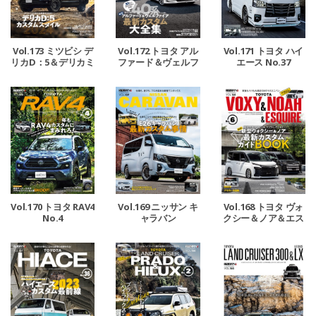
Vol.173 ミツビシ デ
Vol.172 トヨタ アル
Vol.171 トヨタ ハイ
リカD：5＆デリカミ
ファード＆ヴェルフ
エース No.37
ニ
ァイア No.20
Vol.170 トヨタ RAV4
Vol.169 ニッサン キ
Vol.168 トヨタ ヴォ
No.4
ャラバン
クシー＆ノア＆エス
クァイア No.6