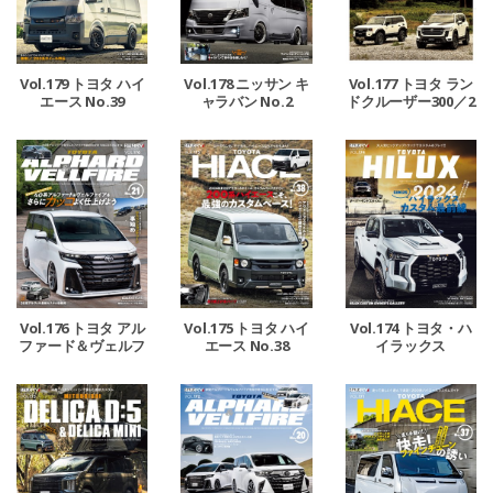
Vol.179 トヨタ ハイ
Vol.178 ニッサン キ
Vol.177 トヨタ ラン
エース No.39
ャラバン No.2
ドクルーザー300／2
50＆レクサスLX No.
2
Vol.176 トヨタ アル
Vol.175 トヨタ ハイ
Vol.174 トヨタ・ハ
ファード＆ヴェルフ
エース No.38
イラックス
ァイア No.21