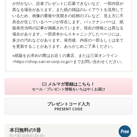
が付かない、読者プレゼントに応募できないなど、一部内容が
異なる場合があります。また紙の雑誌のレイアウトを流用して
いるため、画像の重複や見開きの絵柄のズレなど、見え方に不
具合が生じているページが存在します。バックナンバーは、紙
版発売当時の記事が掲載されています。現在の情報とは異なる
場合があります。一部原本からスキャニングしたページには、
多少の汚れなどがあります。発売後、内容の一部もしくは全て
を更新することがあります。あらかじめご了承ください。
※紙版をお求めの際はお近くの書店、または三栄オンライン
<
https://shop.san-ei-corp.co.jp/
>までお問い合わせください。
メルマガ登録はこちら！
セール・プレゼント情報を
いちはやくお届け
プレゼントコード入力
PRESENT CODE
本日無料の1冊
By ASB Digital Library