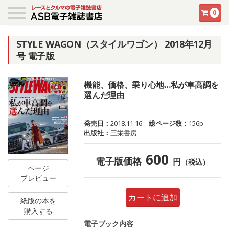
0
STYLE WAGON（スタイルワゴン） 2018年12月
号 電子版
機能、価格、乗り心地…私が車高調を
選んだ理由
発売日：
2018.11.16
総ページ数：
156p
出版社：
三栄書房
600
電子版価格
円
（税込）
ページ
プレビュー
カートに追加
紙版の本を
購入する
電子ブック内容