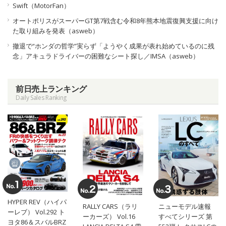
Swift（MotorFan）
オートポリスがスーパーGT第7戦含む令和8年熊本地震復興支援に向け
た取り組みを発表（asweb）
撤退で“ホンダの哲学”実らず「ようやく成果が表れ始めているのに残
念」アキュラドライバーの困難なシート探し／IMSA（asweb）
前日売上ランキング
Daily Sales Ranking
HYPER REV（ハイパ
RALLY CARS（ラリ
ニューモデル速報
ーレブ） Vol.292 ト
ーカーズ） Vol.16
すべてシリーズ 第
ヨタ86＆スバルBRZ