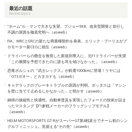
最近の話題
Recent topics
“ホーム”ル・マンで大きな失望。プジョー9X8、改良型開発と並行し
不調の原因を徹底究明へ（asweb）
FIA、WRCとERCの新たな商業権契約を発表。エリック・ブーリエがプ
ロモーター新CEOに就任（asweb）
ドライバーらの懸念を無視した新規則導入に、元F1ドライバーが失望
「この展開を予想できたのに誰も耳を傾けなかった」（asweb）
恐竜ポルシェの『武士レックス』が鈴鹿1000kmに登場！リヤには
「GT3ガオー」とカタカナも（asweb）
キャデラックのブレーキトラブルの原因が判明。ボッタスは「マシン
を壁に当てて止めるしかなかった」と明かす（asweb）
納得の操縦性と快適性。自動車普及を実現したフォードの技術が詰ま
ったマスタング【F1参戦メーカーのフラッグシップモデル】
（asweb）
HELM MOTORSPORTS GT-RがスーパーGT第4戦富士でチーム初のシン
グルフィニッシュ。見据える“その先”（asweb）