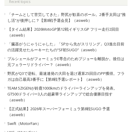
Recent topics
「チームとして苦労してきた」野尻が歓喜のポール。2番手太田は“推
し活”が後押しに？【第8戦予選会見】（asweb）
【タイム結果】2026MotoGP第12戦イギリスGP フリー走行2回目
（asweb）
「臓器がうにゃうにゃした」「SPから先がスリリング」Q3進出目前
の活躍見せたルーキーたちの“SF初SUGO”（asweb）
プルシェールがフォーミュラE専念のためプジョーを離脱か。後任は
元フェラーリドライバー？（asweb）
野尻がQ3で逆転、最速連発の大田を退け通算25回目のPP獲得。フラ
ガは自己最高3番手に【第8戦予選レポート】（asweb）
TEAM 5ZIGENが鈴鹿1000kmのドライバーラインアップを発表。
GT500ドライバー3人の超豪華ラインアップで総合優勝目指す
（asweb）
【正式結果】2026年スーパーフォーミュラ第8戦SUGO 予選
（asweb）
Swift（MotorFan）