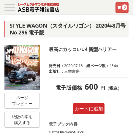
0
STYLE WAGON（スタイルワゴン） 2020年8月号
No.296 電子版
最高にカッコいい! 新型ハリアー
発売日：
2020.07.16
総ページ数：
154p
出版社：
三栄書房
600
電子版価格
円
（税込）
ページ
プレビュー
カートに追加
紙版の本を
購入する
電子ブック内容
5 STYLEWAGON EYE