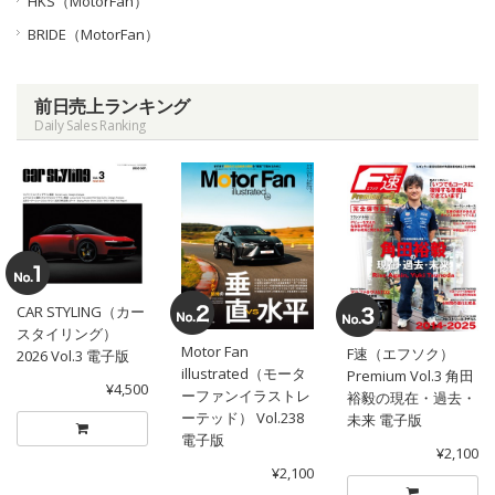
HKS（MotorFan）
BRIDE（MotorFan）
前日売上ランキング
Daily Sales Ranking
CAR STYLING（カー
スタイリング）
Motor Fan
F速（エフソク）
2026 Vol.3 電子版
illustrated（モータ
Premium Vol.3 角田
¥4,500
ーファンイラストレ
裕毅の現在・過去・
ーテッド） Vol.238
未来 電子版
電子版
¥2,100
¥2,100