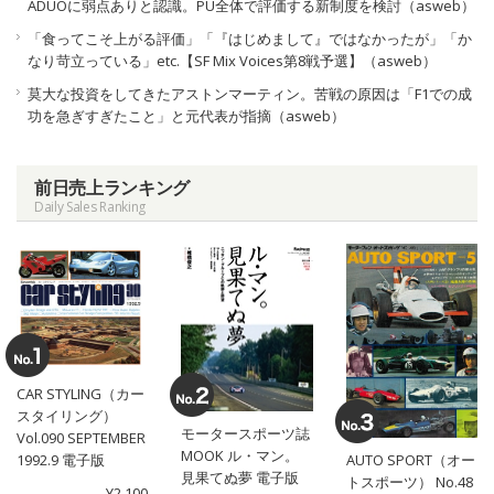
ADUOに弱点ありと認識。PU全体で評価する新制度を検討（asweb）
「食ってこそ上がる評価」「『はじめまして』ではなかったが」「か
なり苛立っている」etc.【SF Mix Voices第8戦予選】（asweb）
莫大な投資をしてきたアストンマーティン。苦戦の原因は「F1での成
功を急ぎすぎたこと」と元代表が指摘（asweb）
前日売上ランキング
Daily Sales Ranking
CAR STYLING（カー
スタイリング）
モータースポーツ誌
Vol.090 SEPTEMBER
MOOK ル・マン。
1992.9 電子版
AUTO SPORT（オー
見果てぬ夢 電子版
トスポーツ） No.48
¥2,100