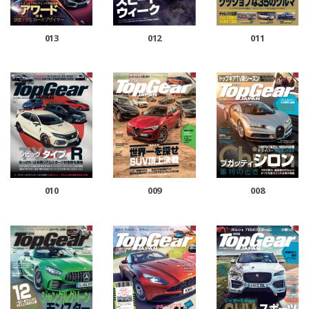
013
012
011
010
009
008