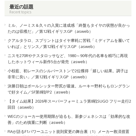
最近の話題
Recent topics
ミル、ノーミス＆久々の入賞に達成感「終盤もタイヤの状態が良かっ
たのは収穫だ」／第12戦イギリスGP（asweb）
クアルタラロ、スプリントはタイヤ摩耗に苦戦「ミディアムを履いて
いれば」とリンス／第12戦イギリスGP（asweb）
ニスモ270Rやテスタロッサなど、1980～90年代の名車を精巧に再現
したホットウィール新作5台が発売（asweb）
小椋藍、初レースのシルバーストンで2位獲得「嬉しい結果。調子は
非常に良い」／第12戦イギリスGP（asweb）
決勝日朝はポールシッター野尻が最速。ルーキー野村らもロングラン
で好タイム／SF第8戦FP2（asweb）
【タイム結果】2026年スーパーフォーミュラ第8戦SUGO フリー走行2
回目（asweb）
WECのジョーカー使用期限が迫るも、新参ジェネシスは「効果的な改
善」のため慎重に判断（asweb）
FIAが語るF1パワーユニット規則変更の舞台裏（1）メーカー救済措置