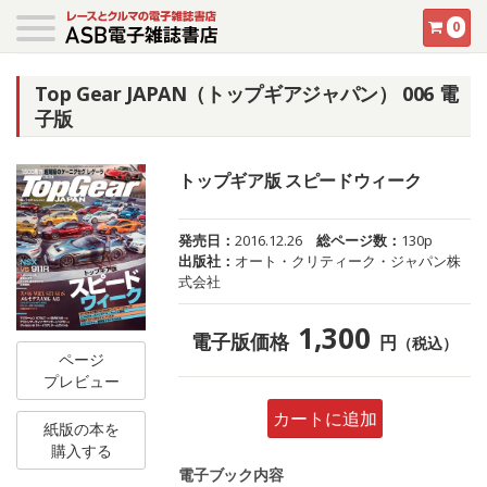
0
Top Gear JAPAN（トップギアジャパン） 006 電
子版
トップギア版 スピードウィーク
発売日：
2016.12.26
総ページ数：
130p
出版社：
オート・クリティーク・ジャパン株
式会社
1,300
電子版価格
円
（税込）
ページ
プレビュー
カートに追加
紙版の本を
購入する
電子ブック内容