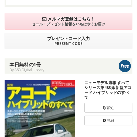
メルマガ登録はこちら！
セール・プレゼント情報を
いちはやくお届け
プレゼントコード入力
PRESENT CODE
本日無料の1冊
By ASB Digital Library
ニューモデル速報 すべて
シリーズ第483弾 新型アコ
ード ハイブリッドのすべ
て
読む
詳細