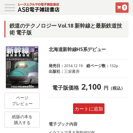
0
鉄道のテクノロジー Vol.18 新幹線と最新鉄道技
術 電子版
北海道新幹線H5系デビュー
発売日：
2014.12.19
総ページ数：
132p
出版社：
三栄書房
2,100
電子版価格
円
（税込）
ページ
プレビュー
カートに追加
紙版の本を
購入する
電子ブック内容
イラストで見る新幹線50年