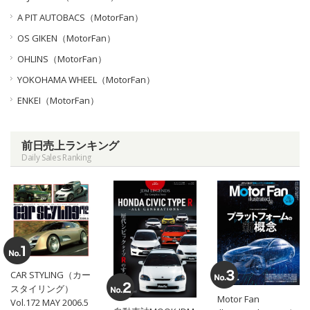
A PIT AUTOBACS（MotorFan）
OS GIKEN（MotorFan）
OHLINS（MotorFan）
YOKOHAMA WHEEL（MotorFan）
ENKEI（MotorFan）
前日売上ランキング
Daily Sales Ranking
CAR STYLING（カー
スタイリング）
Motor Fan
Vol.172 MAY 2006.5