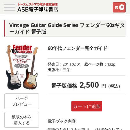
0
Vintage Guitar Guide Series フェンダー’60sギタ
ーガイド 電子版
60年代フェンダー完全ガイド
発売日：
2014.02.01
総ページ数：
132p
出版社：
三栄
2,500
電子版価格
円
（税込）
ページ
プレビュー
カートに追加
紙版の本を
電子ブック内容
購入する
伝説のギタリストが愛用した銘器からレア・