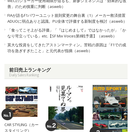
WECのジョーカー使用期限が迫るも、新参ジェネシスは「効果的な改
善」のため慎重に判断（asweb）
FIAが語るF1パワーユニット規則変更の舞台裏（1）メーカー救済措置
ADUOに弱点ありと認識。PU全体で評価する新制度を検討（asweb）
「食ってこそ上がる評価」「『はじめまして』ではなかったが」「か
なり苛立っている」etc.【SF Mix Voices第8戦予選】（asweb）
莫大な投資をしてきたアストンマーティン。苦戦の原因は「F1での成
功を急ぎすぎたこと」と元代表が指摘（asweb）
前日売上ランキング
Daily Sales Ranking
CAR STYLING（カー
スタイリング）