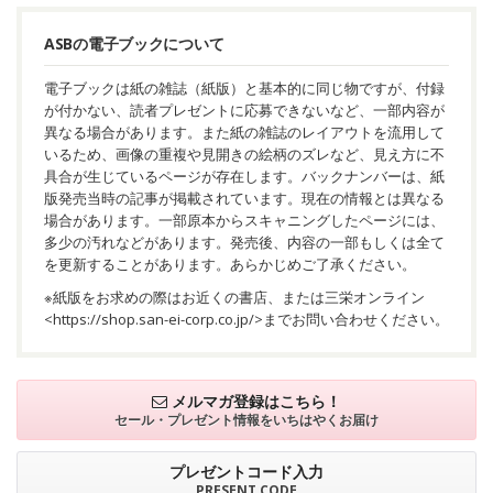
ASBの電子ブックについて
電子ブックは紙の雑誌（紙版）と基本的に同じ物ですが、付録
が付かない、読者プレゼントに応募できないなど、一部内容が
異なる場合があります。また紙の雑誌のレイアウトを流用して
いるため、画像の重複や見開きの絵柄のズレなど、見え方に不
具合が生じているページが存在します。バックナンバーは、紙
版発売当時の記事が掲載されています。現在の情報とは異なる
場合があります。一部原本からスキャニングしたページには、
多少の汚れなどがあります。発売後、内容の一部もしくは全て
を更新することがあります。あらかじめご了承ください。
※紙版をお求めの際はお近くの書店、または三栄オンライン
<
https://shop.san-ei-corp.co.jp/
>までお問い合わせください。
メルマガ登録はこちら！
セール・プレゼント情報を
いちはやくお届け
プレゼントコード入力
PRESENT CODE