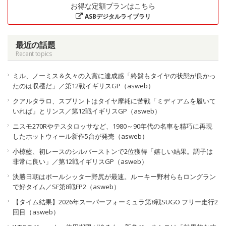
お得な定額プランはこちら
ASBデジタルライブラリ
最近の話題
Recent topics
ミル、ノーミス＆久々の入賞に達成感「終盤もタイヤの状態が良かっ
たのは収穫だ」／第12戦イギリスGP（asweb）
クアルタラロ、スプリントはタイヤ摩耗に苦戦「ミディアムを履いて
いれば」とリンス／第12戦イギリスGP（asweb）
ニスモ270Rやテスタロッサなど、1980～90年代の名車を精巧に再現
したホットウィール新作5台が発売（asweb）
小椋藍、初レースのシルバーストンで2位獲得「嬉しい結果。調子は
非常に良い」／第12戦イギリスGP（asweb）
決勝日朝はポールシッター野尻が最速。ルーキー野村らもロングラン
で好タイム／SF第8戦FP2（asweb）
【タイム結果】2026年スーパーフォーミュラ第8戦SUGO フリー走行2
回目（asweb）