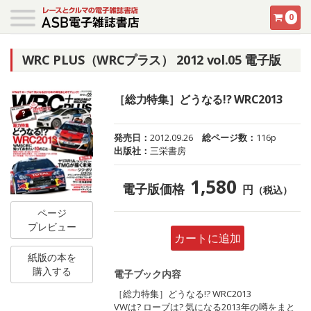
0
WRC PLUS（WRCプラス） 2012 vol.05 電子版
［総力特集］どうなる!? WRC2013
発売日：
2012.09.26
総ページ数：
116p
出版社：
三栄書房
1,580
電子版価格
円
（税込）
ページ
プレビュー
カートに追加
紙版の本を
購入する
電子ブック内容
［総力特集］どうなる!? WRC2013
VWは? ローブは? 気になる2013年の噂をまと