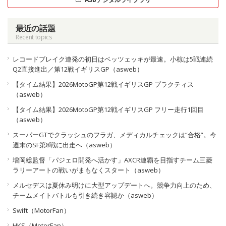
最近の話題
Recent topics
レコードブレイク連発の初日はベッツェッキが最速。小椋は5戦連続
Q2直接進出／第12戦イギリスGP（asweb）
【タイム結果】2026MotoGP第12戦イギリスGP プラクティス
（asweb）
【タイム結果】2026MotoGP第12戦イギリスGP フリー走行1回目
（asweb）
スーパーGTでクラッシュのフラガ、メディカルチェックは“合格”。今
週末のSF第8戦に出走へ（asweb）
増岡総監督「パジェロ開発へ活かす」AXCR連覇を目指すチーム三菱
ラリーアートの戦いがまもなくスタート（asweb）
メルセデスは夏休み明けに大型アップデートへ。競争力向上のため、
チームメイトバトルも引き続き容認か（asweb）
Swift（MotorFan）
HKS（MotorFan）