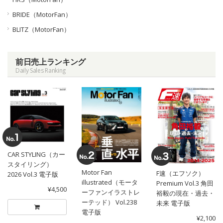
BRIDE（MotorFan）
BLITZ（MotorFan）
前日売上ランキング
Daily Sales Ranking
CAR STYLING（カー
スタイリング）
Motor Fan
F速（エフソク）
2026 Vol.3 電子版
illustrated（モータ
Premium Vol.3 角田
¥4,500
ーファンイラストレ
裕毅の現在・過去・
ーテッド） Vol.238
未来 電子版
電子版
¥2,100