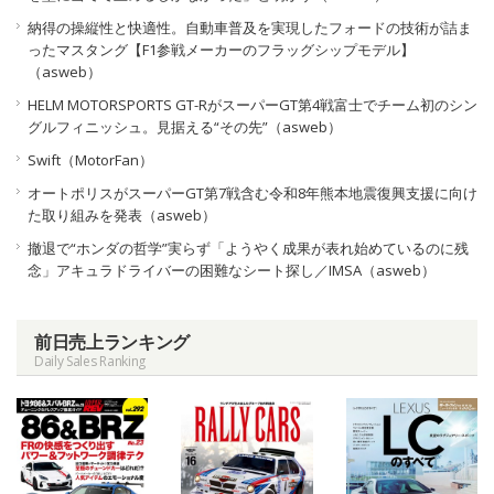
納得の操縦性と快適性。自動車普及を実現したフォードの技術が詰ま
ったマスタング【F1参戦メーカーのフラッグシップモデル】
（asweb）
HELM MOTORSPORTS GT-RがスーパーGT第4戦富士でチーム初のシン
グルフィニッシュ。見据える“その先”（asweb）
Swift（MotorFan）
オートポリスがスーパーGT第7戦含む令和8年熊本地震復興支援に向け
た取り組みを発表（asweb）
撤退で“ホンダの哲学”実らず「ようやく成果が表れ始めているのに残
念」アキュラドライバーの困難なシート探し／IMSA（asweb）
前日売上ランキング
Daily Sales Ranking