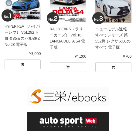
HYPER REV（ハイパ
RALLY CARS（ラリ
ニューモデル速報
ーレブ） Vol.292 ト
ーカーズ） Vol.16
すべてシリーズ 第
ヨタ86＆スバルBRZ
LANCIA DELTA S4 電
552弾 レクサスLCの
No.23 電子版
子版
すべて 電子版
¥3,000
¥1,200
¥700