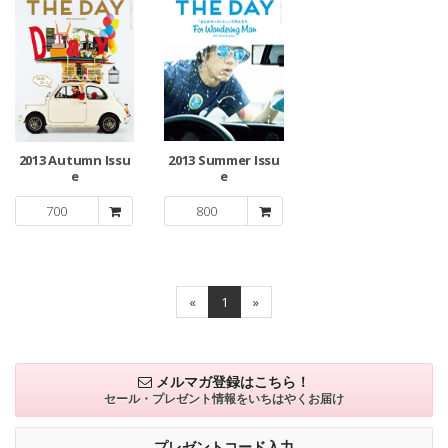
2013 Autumn Issu
2013 Summer Issu
e
e
700
800
«
1
»
メルマガ登録はこちら！
セール・プレゼント情報を
いちはやくお届け
プレゼントコード入力