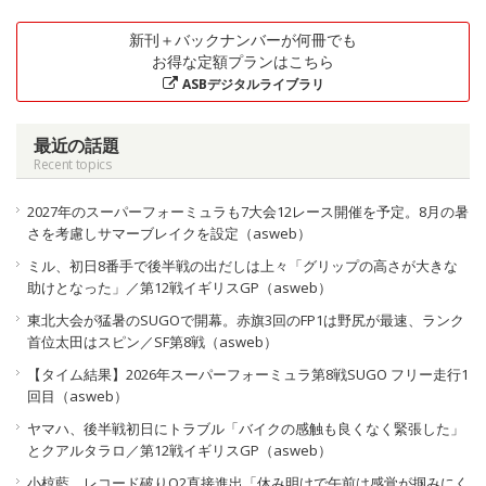
新刊＋バックナンバーが何冊でも
お得な定額プランはこちら
ASBデジタルライブラリ
最近の話題
Recent topics
2027年のスーパーフォーミュラも7大会12レース開催を予定。8月の暑
さを考慮しサマーブレイクを設定（asweb）
ミル、初日8番手で後半戦の出だしは上々「グリップの高さが大きな
助けとなった」／第12戦イギリスGP（asweb）
東北大会が猛暑のSUGOで開幕。赤旗3回のFP1は野尻が最速、ランク
首位太田はスピン／SF第8戦（asweb）
【タイム結果】2026年スーパーフォーミュラ第8戦SUGO フリー走行1
回目（asweb）
ヤマハ、後半戦初日にトラブル「バイクの感触も良くなく緊張した」
とクアルタラロ／第12戦イギリスGP（asweb）
小椋藍、レコード破りQ2直接進出「休み明けで午前は感覚が掴みにく