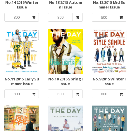
No.14 2015 Winter
No.13 2015 Autum
No.12 2015 Mid Su
Issue
n Issue
mmer Issue
800
800
800
No.11 2015 Early Su
No.10 2015 Spring I
No.9 2015 Winter I
mmer Issue
ssue
ssue
800
800
800