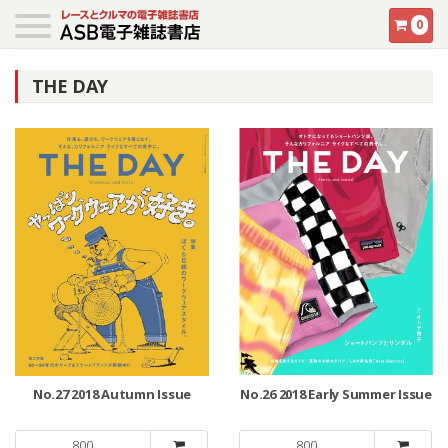
0
THE DAY
No.27 2018 Autumn Issue
No.26 2018 Early Summer Issue
800
800