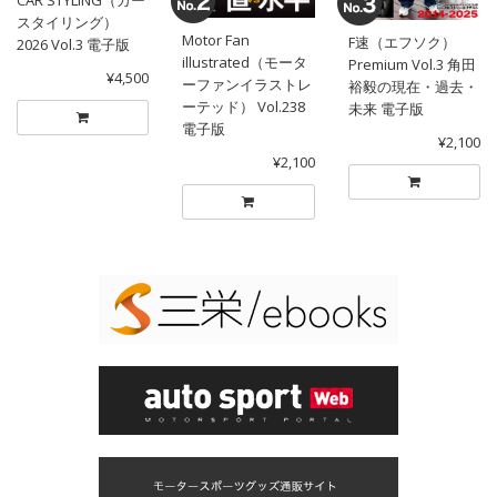
CAR STYLING（カー
スタイリング）
Motor Fan
F速（エフソク）
2026 Vol.3 電子版
illustrated（モータ
Premium Vol.3 角田
¥4,500
ーファンイラストレ
裕毅の現在・過去・
ーテッド） Vol.238
未来 電子版
電子版
¥2,100
¥2,100