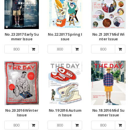
No.23 2017 Early Su
No.22 2017 Spring I
No.21 2017 Mid Wi
mmer Issue
ssue
nter Issue
800
800
800
No.20 2016 Winter
No.19 2016 Autum
No.18 2016 Mid Su
Issue
n Issue
mmer Issue
800
800
800