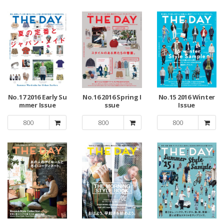
No.17 2016 Early Su
No.16 2016 Spring I
No.15 2016 Winter
mmer Issue
ssue
Issue
800
800
800