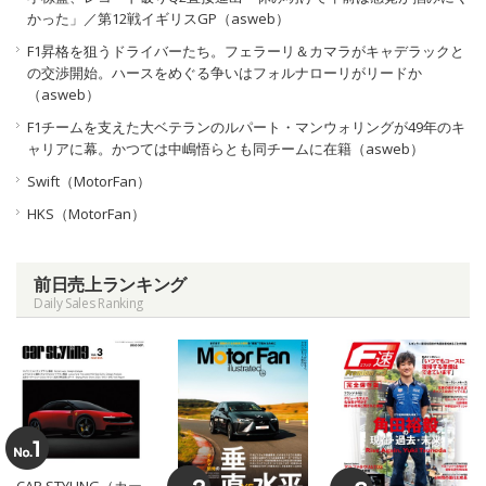
かった」／第12戦イギリスGP（asweb）
F1昇格を狙うドライバーたち。フェラーリ＆カマラがキャデラックと
の交渉開始。ハースをめぐる争いはフォルナローリがリードか
（asweb）
F1チームを支えた大ベテランのルパート・マンウォリングが49年のキ
ャリアに幕。かつては中嶋悟らとも同チームに在籍（asweb）
Swift（MotorFan）
HKS（MotorFan）
前日売上ランキング
Daily Sales Ranking