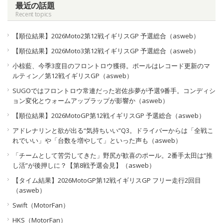
最近の話題
Recent topics
【順位結果】2026Moto2第12戦イギリスGP 予選総合（asweb）
【順位結果】2026Moto3第12戦イギリスGP 予選総合（asweb）
小椋藍、今季3度目のフロントロウ獲得。ポールはレコード更新のマ
ルティン／第12戦イギリスGP（asweb）
SUGOではフロントロウ常連だった岩佐歩夢が予選9番手。コンディシ
ョン変化とウォームアップラップが影響か（asweb）
【順位結果】2026MotoGP第12戦イギリスGP 予選総合（asweb）
アドレナリンと欲が出る“気持ちいい”Q3。ドライバーからは「全戦こ
れでいい」や「台数を増やして」といった声も（asweb）
「チームとして苦労してきた」野尻が歓喜のポール。2番手太田は“推
し活”が後押しに？【第8戦予選会見】（asweb）
【タイム結果】2026MotoGP第12戦イギリスGP フリー走行2回目
（asweb）
Swift（MotorFan）
HKS（MotorFan）