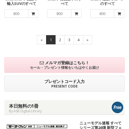
輸入SUVのすべて
べて
のすべて
800
800
800
«
1
2
3
4
»
メルマガ登録はこちら！
セール・プレゼント情報を
いちはやくお届け
プレゼントコード入力
PRESENT CODE
本日無料の1冊
By ASB Digital Library
ニューモデル速報 すべて
シリーズ第26弾 新型フェ