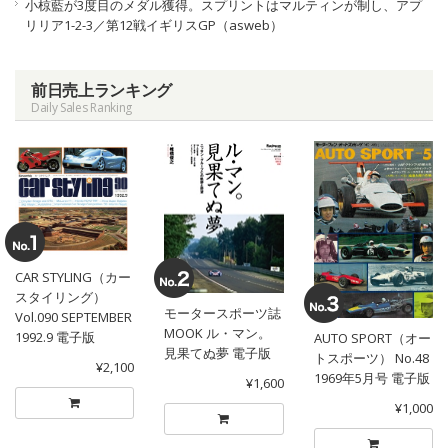
小椋藍が3度目のメダル獲得。スプリントはマルティンが制し、アプ
リリア1-2-3／第12戦イギリスGP（asweb）
前日売上ランキング
Daily Sales Ranking
CAR STYLING（カー
スタイリング）
モータースポーツ誌
Vol.090 SEPTEMBER
MOOK ル・マン。
1992.9 電子版
AUTO SPORT（オー
見果てぬ夢 電子版
トスポーツ） No.48
¥2,100
1969年5月号 電子版
¥1,600
¥1,000