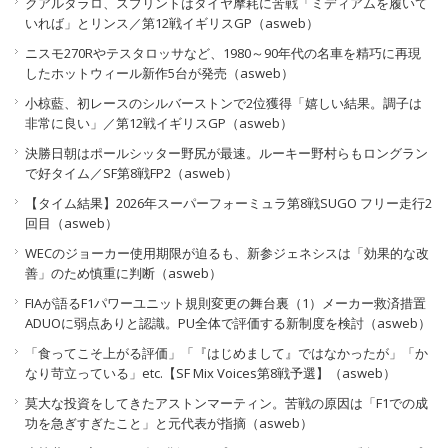
クアルタラロ、スプリントはタイヤ摩耗に苦戦「ミディアムを履いて
いれば」とリンス／第12戦イギリスGP（asweb）
ニスモ270Rやテスタロッサなど、1980～90年代の名車を精巧に再現
したホットウィール新作5台が発売（asweb）
小椋藍、初レースのシルバーストンで2位獲得「嬉しい結果。調子は
非常に良い」／第12戦イギリスGP（asweb）
決勝日朝はポールシッター野尻が最速。ルーキー野村らもロングラン
で好タイム／SF第8戦FP2（asweb）
【タイム結果】2026年スーパーフォーミュラ第8戦SUGO フリー走行2
回目（asweb）
WECのジョーカー使用期限が迫るも、新参ジェネシスは「効果的な改
善」のため慎重に判断（asweb）
FIAが語るF1パワーユニット規則変更の舞台裏（1）メーカー救済措置
ADUOに弱点ありと認識。PU全体で評価する新制度を検討（asweb）
「食ってこそ上がる評価」「『はじめまして』ではなかったが」「か
なり苛立っている」etc.【SF Mix Voices第8戦予選】（asweb）
莫大な投資をしてきたアストンマーティン。苦戦の原因は「F1での成
功を急ぎすぎたこと」と元代表が指摘（asweb）