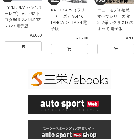
HYPER REV（ハイパ
RALLY CARS（ラリ
ニューモデル速報
ーレブ） Vol.292 ト
ーカーズ） Vol.16
すべてシリーズ 第
ヨタ86＆スバルBRZ
LANCIA DELTA S4 電
552弾 レクサスLCの
No.23 電子版
子版
すべて 電子版
¥3,000
¥1,200
¥700