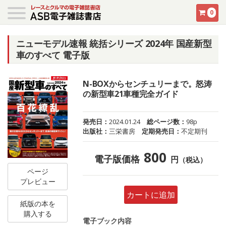
0
ニューモデル速報 統括シリーズ 2024年 国産新型
車のすべて 電子版
N-BOXからセンチュリーまで。怒涛
の新型車21車種完全ガイド
発売日：
2024.01.24
総ページ数：
98p
出版社：
三栄書房
定期発売日：
不定期刊
800
電子版価格
円
（税込）
ページ
プレビュー
カートに追加
紙版の本を
購入する
電子ブック内容