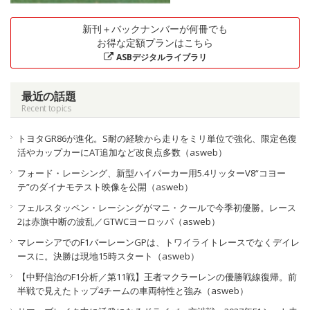
新刊＋バックナンバーが何冊でも
お得な定額プランはこちら
ASBデジタルライブラリ
最近の話題
Recent topics
トヨタGR86が進化。S耐の経験から走りをミリ単位で強化、限定色復
活やカップカーにAT追加など改良点多数（asweb）
フォード・レーシング、新型ハイパーカー用5.4リッターV8“コヨー
テ”のダイナモテスト映像を公開（asweb）
フェルスタッペン・レーシングがマニ・クールで今季初優勝。レース
2は赤旗中断の波乱／GTWCヨーロッパ（asweb）
マレーシアでのF1バーレーンGPは、トワイライトレースでなくデイレ
ースに。決勝は現地15時スタート（asweb）
【中野信治のF1分析／第11戦】王者マクラーレンの優勝戦線復帰。前
半戦で見えたトップ4チームの車両特性と強み（asweb）