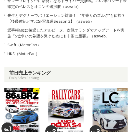
サマーブレイク中に活発になるドライバー交渉戦。2027年F1シート未
確定のペレスとオコンの選択肢（asweb）
先生とデグナーでバリエーション対決！ “年寄りのズルさ”も伝授？
【後藤佑紀と学ぶSF写真道Season 2】（asweb）
選手権6位に後退したアルピーヌ、次戦オランダでアップデートを実
施「5位争いの希望を繋ぐためにも非常に重要」（asweb）
Swift（MotorFan）
HKS（MotorFan）
前日売上ランキング
Daily Sales Ranking